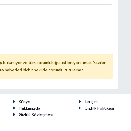
ş bulunuyor ve tüm sorumluluğu üstleniyorsunuz. Yazılan
 haberleri hiçbir şekilde sorumlu tutulamaz.
Künye
İletişim
Hakkımızda
Gizlilik Politikası
Gizlilik Sözleşmesi