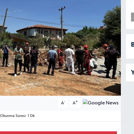
B
Y
-
+
A
A
Okunma Süresi: 1 Dk