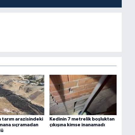
 tarım arazisindeki
Kedinin 7 metrelik boşluktan
mana sıçramadan
çıkışına kimse inanamadı
dü