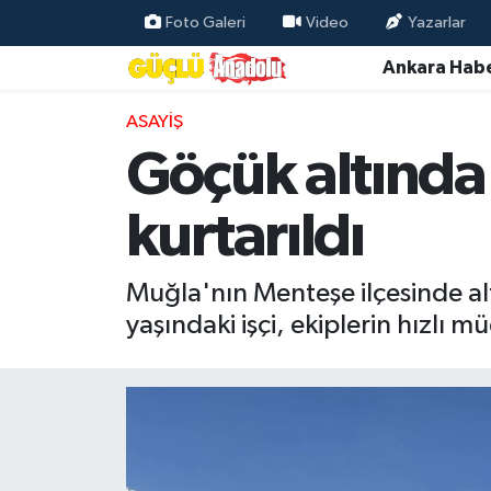
Foto Galeri
Video
Yazarlar
Ankara Habe
Özel Haber
ASAYIŞ
Ankara Haberleri
Göçük altında 
Resmi İlanlar
kurtarıldı
Ekonomi
Muğla'nın Menteşe ilçesinde al
Gündem
yaşındaki işçi, ekiplerin hızlı m
Asayiş
Dünya
Magazin