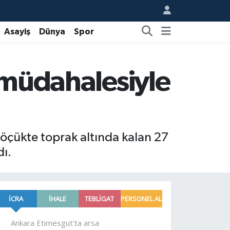
Asayiş
Dünya
Spor
n müdahalesiyle
öçükte toprak altında kalan 27
dı.