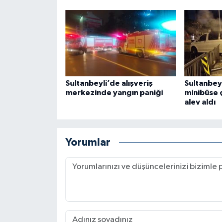
Sultanbeyli’de alışveriş
Sultanbeyl
merkezinde yangın paniği
minibüse 
alev aldı
Yorumlar