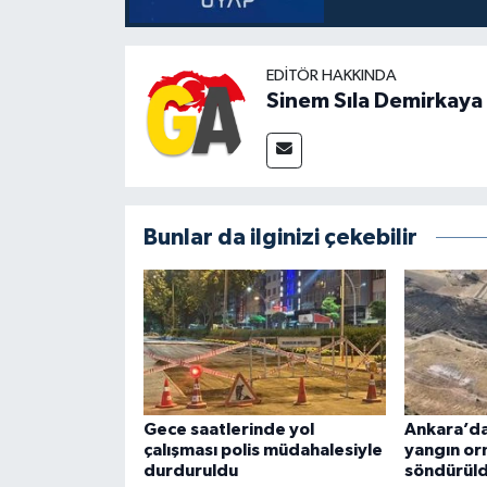
EDITÖR HAKKINDA
Sinem Sıla Demirkaya
Bunlar da ilginizi çekebilir
Gece saatlerinde yol
Ankara’da
çalışması polis müdahalesiyle
yangın or
durduruldu
söndürül