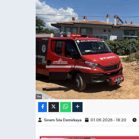
Spor
Burç Yorumları
Çocuk
Eğitim
Hava Durumu
Kadın
iha
Kim kimdir?
Sinem Sıla Demirkaya
01.06.2026 - 18:20
Kültür Sanat
Sağlık