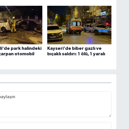
i’de park halindeki
Kayseri’de biber gazlı ve
çarpan otomobil
bıçaklı saldırı: 1 ölü, 1 yaralı