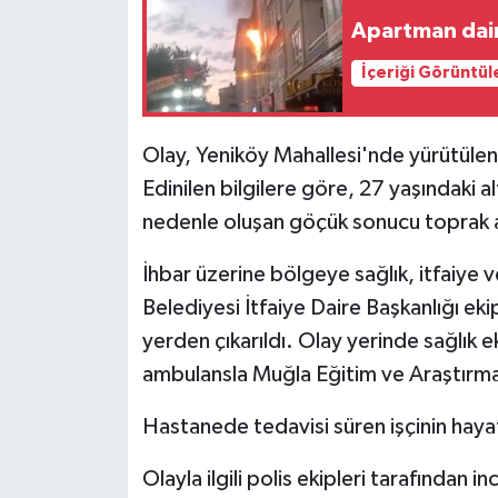
Apartman dair
Siyaset
İçeriği Görüntül
Teknoloji
Olay, Yeniköy Mahallesi'nde yürütülen 
Televizyon
Edinilen bilgilere göre, 27 yaşındaki a
nedenle oluşan göçük sonucu toprak al
Yaşam-Çevre
İhbar üzerine bölgeye sağlık, itfaiye v
Belediyesi İtfaiye Daire Başkanlığı ek
yerden çıkarıldı. Olay yerinde sağlık e
ambulansla Muğla Eğitim ve Araştırma H
Hastanede tedavisi süren işçinin hayat
Olayla ilgili polis ekipleri tarafından i