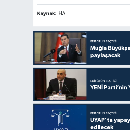
Kaynak:
İHA
EDITÖRÜN SEÇTIĞI
Muğla Büyükşeh
paylaşacak
EDITÖRÜN SEÇTIĞI
YENİ Parti’nin
EDITÖRÜN SEÇTIĞI
UYAP’ta yapay 
edilecek