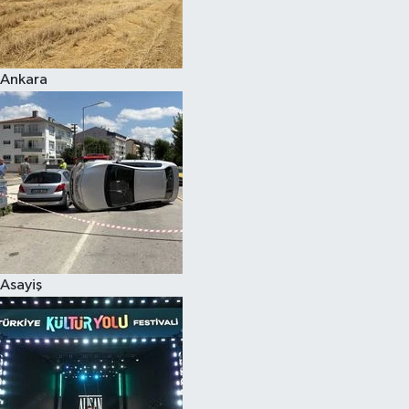
Siyaset
Ankara
Teknoloji
Televizyon
Yaşam-Çevre
Asayiş