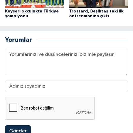
Kayseri okçulukta Türkiye
Trossard, Beşiktaş'taki ilk
şampiyonu
antrenmanına çıktı
Yorumlar
Gönder