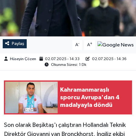
Paylaş
-
+
A
A
Hüseyin Çözen
02.07.2025 - 14:33
02.07.2025 - 14:36
Okunma Süresi: 1 Dk
Kahramanmaraşlı
sporcu Avrupa'dan 4
madalyayla döndü
Son olarak Beşiktaş'ı çalıştıran Hollandalı Teknik
Direktör Giovanni van Bronckhorst, İngiliz ekibi