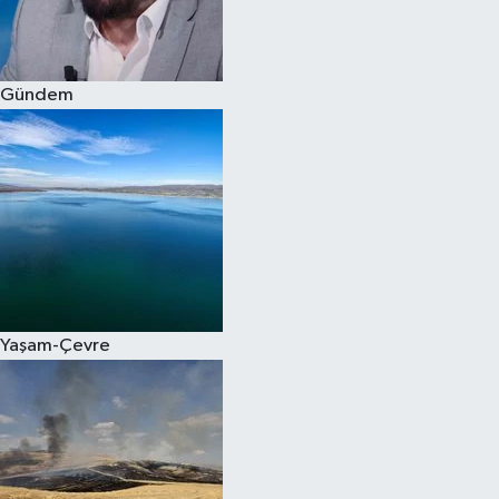
Spor
Gündem
Burç Yorumları
Çocuk
Eğitim
Hava Durumu
Kadın
Yaşam-Çevre
Kim kimdir?
Kültür Sanat
Sağlık