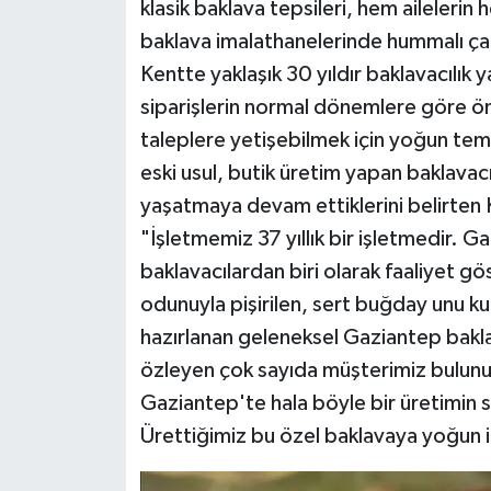
klasik baklava tepsileri, hem ailelerin
baklava imalathanelerinde hummalı ça
Kentte yaklaşık 30 yıldır baklavacıl
siparişlerin normal dönemlere göre öne
taleplere yetişebilmek için yoğun temp
eski usul, butik üretim yapan baklavacı
yaşatmaya devam ettiklerini belirten
"İşletmemiz 37 yıllık bir işletmedir. G
baklavacılardan biri olarak faaliyet gö
odunuyla pişirilen, sert buğday unu k
hazırlanan geleneksel Gaziantep baklav
özleyen çok sayıda müşterimiz bulun
Gaziantep'te hala böyle bir üretimi
Ürettiğimiz bu özel baklavaya yoğun il