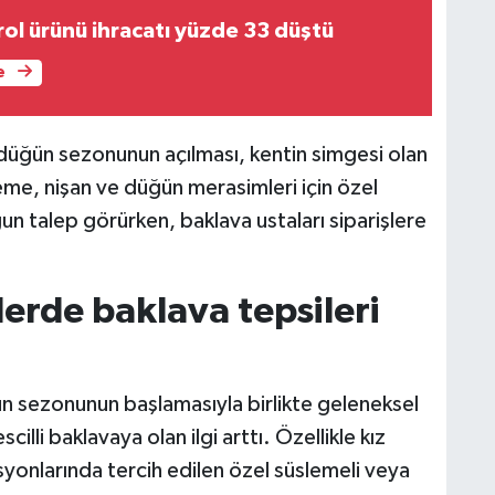
rol ürünü ihracatı yüzde 33 düştü
e
düğün sezonunun açılması, kentin simgesi olan
steme, nişan ve düğün merasimleri için özel
un talep görürken, baklava ustaları siparişlere
erde baklava tepsileri
 sezonunun başlamasıyla birlikte geleneksel
illi baklavaya olan ilgi arttı. Özellikle kız
yonlarında tercih edilen özel süslemeli veya