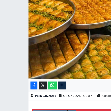
Spor
Burç Yorumları
Çocuk
Eğitim
Hava Durumu
Kadın
Kim kimdir?
Pelin Güvendik
08.07.2026 - 09:57
Okunma
Kültür Sanat
Sağlık