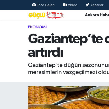
Foto Galeri
Video
Yazarlar
Ankara Habe
Özel Haber
EKONOMI
Ankara Haberleri
Gaziantep’te 
Resmi İlanlar
artırdı
Ekonomi
Gaziantep’te düğün sezonunun ba
Gündem
merasimlerin vazgeçilmezi oldu
Asayiş
Dünya
Magazin