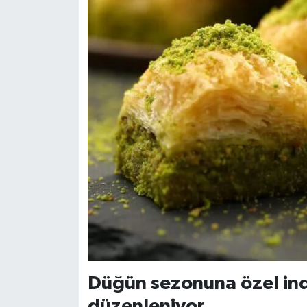
Düğün sezonuna özel ind
düzenleniyor