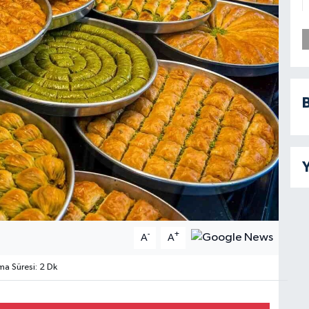
B
Y
-
+
A
A
 Süresi: 2 Dk