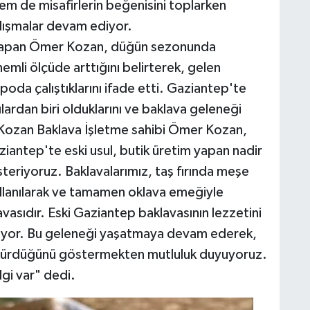
 hem de misafirlerin beğenisini toplarken
lışmalar devam ediyor.
ık yapan Ömer Kozan, düğün sezonunda
mli ölçüde arttığını belirterek, gelen
oda çalıştıklarını ifade etti. Gaziantep'te
lardan biri olduklarını ve baklava geleneği
 Kozan Baklava İşletme sahibi Ömer Kozan,
aziantep'te eski usul, butik üretim yapan nadir
steriyoruz. Baklavalarımız, taş fırında meşe
ullanılarak ve tamamen oklava emeğiyle
asıdır. Eski Gaziantep baklavasının lezzetini
uyor. Bu geleneği yaşatmaya devam ederek,
n sürdüğünü göstermekten mutluluk duyuyoruz.
gi var" dedi.