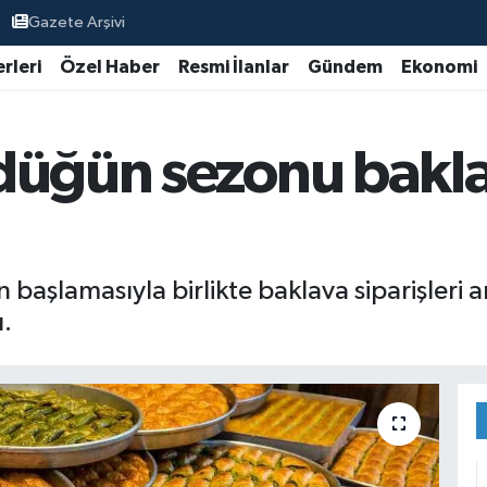
Gazete Arşivi
rleri
Özel Haber
Resmi İlanlar
Gündem
Ekonomi
düğün sezonu bakla
şlamasıyla birlikte baklava siparişleri art
.