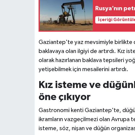
Rusya’nın pet
Siyaset
İçeriği Görüntül
Teknoloji
Gaziantep'te yaz mevsimiyle birlikte 
Televizyon
baklavaya olan ilgiyi de artırdı. Kız i
olarak hazırlanan baklava tepsileri yoğ
Yaşam-Çevre
yetişebilmek için mesailerini artırdı.
Kız isteme ve düğünl
öne çıkıyor
Gastronomi kenti Gaziantep'te, düğün
ikramların vazgeçilmezi olan Avrupa tesc
isteme, söz, nişan ve düğün organizas