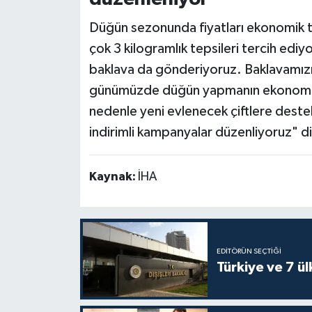
Düğün sezonunda fiyatları ekonomik tu
çok 3 kilogramlık tepsileri tercih ediyo
baklava da gönderiyoruz. Baklavamızın
günümüzde düğün yapmanın ekonomik a
nedenle yeni evlenecek çiftlere dest
indirimli kampanyalar düzenliyoruz" d
Kaynak:
İHA
EDITÖRÜN SEÇTIĞI
Türkiye ve 7 ü