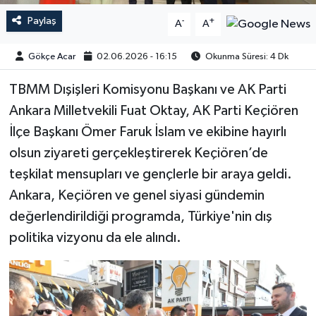
Paylaş
-
+
A
A
Gökçe Acar
02.06.2026 - 16:15
Okunma Süresi: 4 Dk
TBMM Dışişleri Komisyonu Başkanı ve AK Parti
Ankara Milletvekili Fuat Oktay, AK Parti Keçiören
İlçe Başkanı Ömer Faruk İslam ve ekibine hayırlı
olsun ziyareti gerçekleştirerek Keçiören’de
teşkilat mensupları ve gençlerle bir araya geldi.
Ankara, Keçiören ve genel siyasi gündemin
değerlendirildiği programda, Türkiye'nin dış
politika vizyonu da ele alındı.