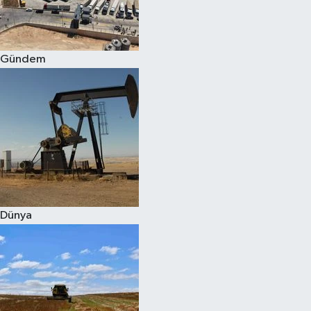
Spor
Gündem
Burç Yorumları
Çocuk
Eğitim
Hava Durumu
Kadın
Dünya
Kim kimdir?
Kültür Sanat
Sağlık