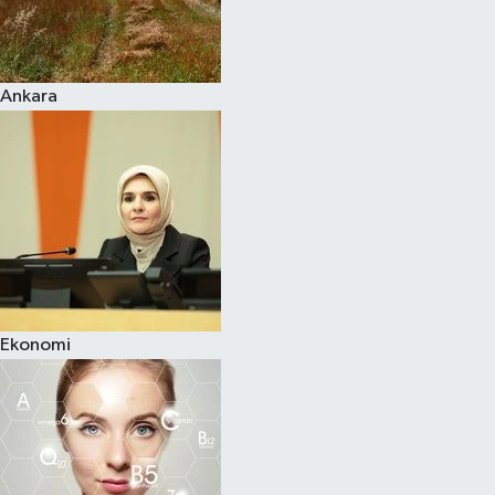
Siyaset
Ankara
Teknoloji
Televizyon
Yaşam-Çevre
Ekonomi