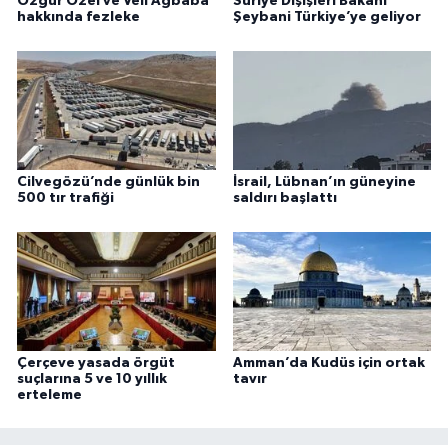
Özgür Özel ve Veli Ağbaba
Suriye Dışişleri Bakanı
hakkında fezleke
Şeybani Türkiye’ye geliyor
Cilvegözü’nde günlük bin
İsrail, Lübnan’ın güneyine
500 tır trafiği
saldırı başlattı
Çerçeve yasada örgüt
Amman’da Kudüs için ortak
suçlarına 5 ve 10 yıllık
tavır
erteleme