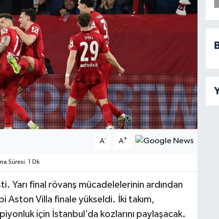
B
Y
-
+
A
A
 Süresi: 1 Dk
ti. Yarı final rövanş mücadelelerinin ardından
bi Aston Villa finale yükseldi. İki takım,
iyonluk için İstanbul’da kozlarını paylaşacak.