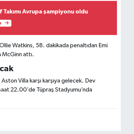
olf Takımı Avrupa şampiyonu oldu
e
a Ollie Watkins, 58. dakikada penaltıdan Emi
n McGinn attı.
acak
 Aston Villa karşı karşıya gelecek. Dev
saat 22.00’de Tüpraş Stadyumu’nda