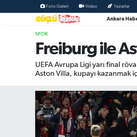
Foto Galeri
Video
Yazarlar
Ankara Habe
Özel Haber
SPOR
Ankara Haberleri
Freiburg ile As
Resmi İlanlar
UEFA Avrupa Ligi yarı final röva
Ekonomi
Aston Villa, kupayı kazanmak iç
Gündem
Asayiş
Dünya
Magazin