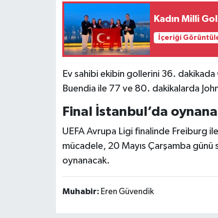
Kadın Milli G
İçeriği Görüntül
Ev sahibi ekibin gollerini 36. dakikad
Buendia ile 77 ve 80. dakikalarda Joh
Final İstanbul’da oynan
UEFA Avrupa Ligi finalinde Freiburg ile
mücadele, 20 Mayıs Çarşamba günü 
oynanacak.
Muhabir:
Eren Güvendik