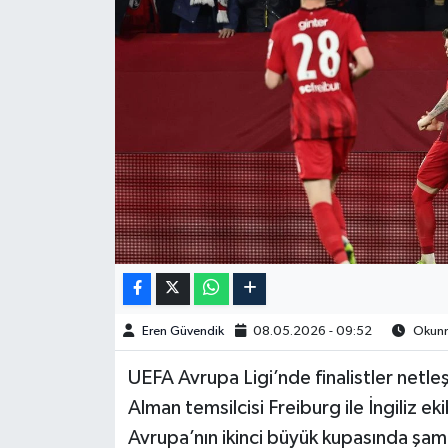
Spor
Burç Yorumları
Çocuk
Eğitim
Hava Durumu
Kadın
Eren Güvendik
08.05.2026 - 09:52
Okunma
Kim kimdir?
UEFA Avrupa Ligi’nde finalistler netleş
Kültür Sanat
Alman temsilcisi Freiburg ile İngiliz eki
Avrupa’nın ikinci büyük kupasında şamp
Sağlık