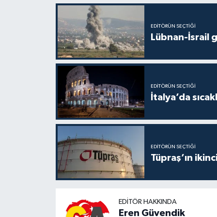
EDITÖRÜN SEÇTIĞI
Lübnan-İsrail 
EDITÖRÜN SEÇTIĞI
İtalya’da sıcak
EDITÖRÜN SEÇTIĞI
Tüpraş’ın ikinc
EDITÖR HAKKINDA
Eren Güvendik