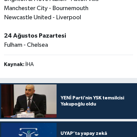
Manchester City - Bournemouth
Newcastle United - Liverpool
24 Ağustos Pazartesi
Fulham - Chelsea
Kaynak:
İHA
YENİ Parti’nin YSK temsilcisi
Yakupoğlu oldu
UYAP’ta yapay zekâ