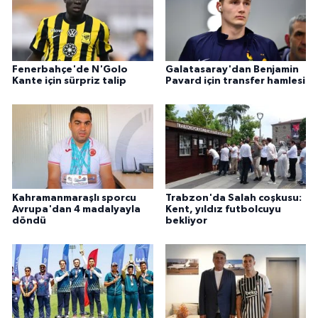
Fenerbahçe'de N'Golo
Galatasaray'dan Benjamin
Kante için sürpriz talip
Pavard için transfer hamlesi
Kahramanmaraşlı sporcu
Trabzon'da Salah coşkusu:
Avrupa'dan 4 madalyayla
Kent, yıldız futbolcuyu
döndü
bekliyor