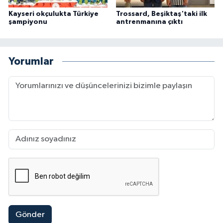
Kayseri okçulukta Türkiye
Trossard, Beşiktaş'taki ilk
şampiyonu
antrenmanına çıktı
Yorumlar
Gönder