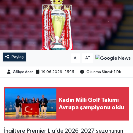
Paylaş
-
+
A
A
Gökçe Acar
19.06.2026 - 15:15
Okunma Süresi: 1 Dk
Kadın Milli Golf Takımı
Avrupa şampiyonu oldu
İngiltere Premier Lig’de 2026-2027 sezonunun