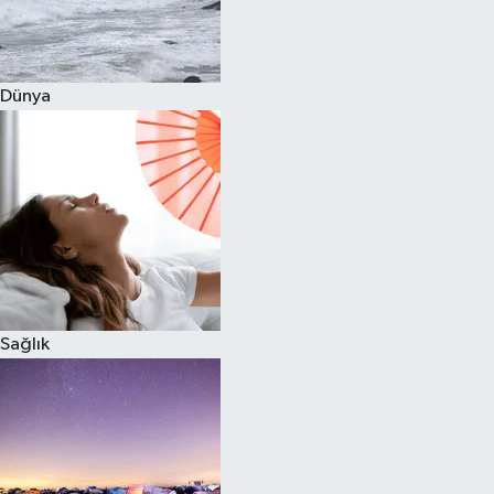
Siyaset
Dünya
Teknoloji
Televizyon
Yaşam-Çevre
Sağlık