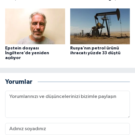
Epstein dosyası
Rusya’nın petrol ürünü
İngiltere’de yeniden
ihracatı yüzde 33 düştü
açılıyor
Yorumlar