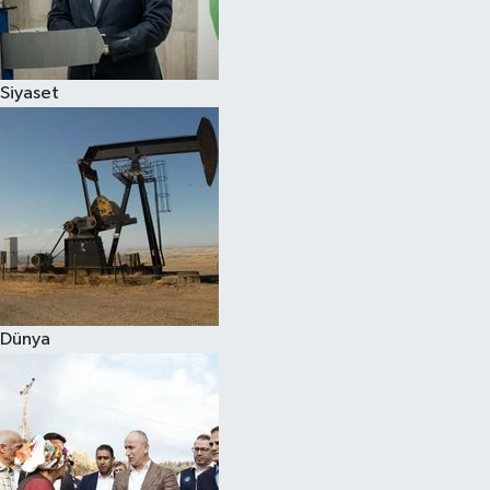
Spor
Siyaset
Burç Yorumları
Çocuk
Eğitim
Hava Durumu
Kadın
Dünya
Kim kimdir?
Kültür Sanat
Sağlık