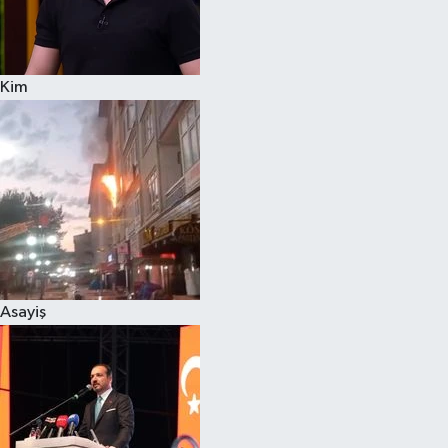
Siyaset
Kim
Teknoloji
Televizyon
Yaşam-Çevre
Asayiş