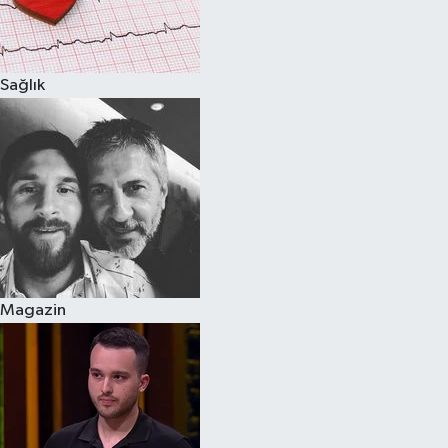
Spor
Sağlık
Burç Yorumları
Çocuk
Eğitim
Hava Durumu
Kadın
Magazin
Kim kimdir?
Kültür Sanat
Sağlık