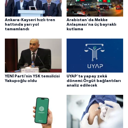
Ankara-Kayseri hızlı tren
Arabistan'da Mekke
hattında yarı yol
Anlaşması'na üç bayraklı
tamamlandı
kutlama
YENİ Parti’nin YSK temsilcisi
UYAP’ta yapay zekâ
Yakupoğlu oldu
dönemi:Örgüt bağlantıları
analiz edilecek