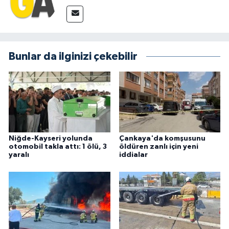
Bunlar da ilginizi çekebilir
Niğde-Kayseri yolunda
Çankaya'da komşusunu
otomobil takla attı: 1 ölü, 3
öldüren zanlı için yeni
yaralı
iddialar