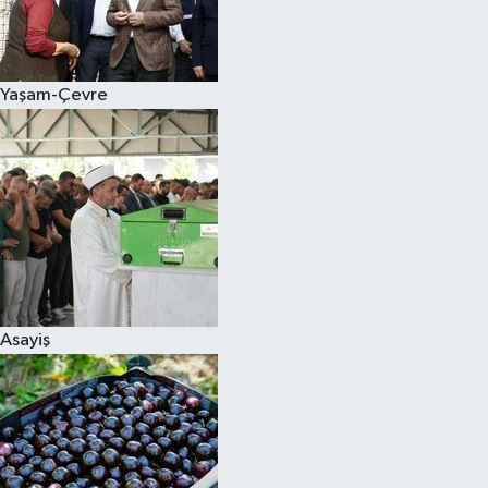
Siyaset
Yaşam-Çevre
Teknoloji
Televizyon
Yaşam-Çevre
Asayiş