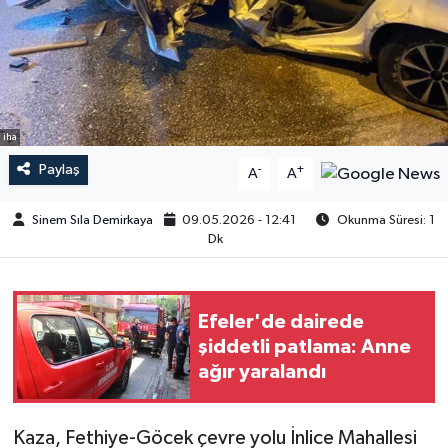
iha
Paylaş
-
+
A
A
Sinem Sıla Demirkaya
09.05.2026 - 12:41
Okunma Süresi: 1
Dk
Efeler'de dairede
şiddetli patlama: Anne
ağır yaralandı
Kaza, Fethiye-Göcek çevre yolu İnlice Mahallesi