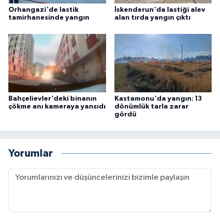
Orhangazi'de lastik
İskenderun'da lastiği alev
tamirhanesinde yangın
alan tırda yangın çıktı
Bahçelievler'deki binanın
Kastamonu'da yangın: 13
çökme anı kameraya yansıdı
dönümlük tarla zarar
gördü
Yorumlar