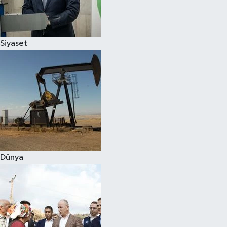
Spor
Siyaset
Burç Yorumları
Çocuk
Eğitim
Hava Durumu
Kadın
Dünya
Kim kimdir?
Kültür Sanat
Sağlık