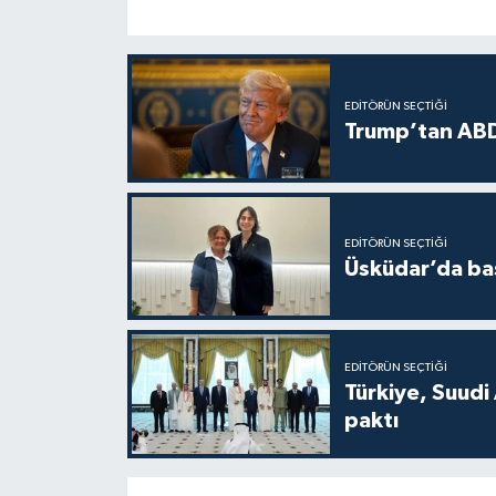
EDITÖRÜN SEÇTIĞI
Trump’tan ABD
EDITÖRÜN SEÇTIĞI
Üsküdar’da baş
EDITÖRÜN SEÇTIĞI
Türkiye, Suudi
paktı