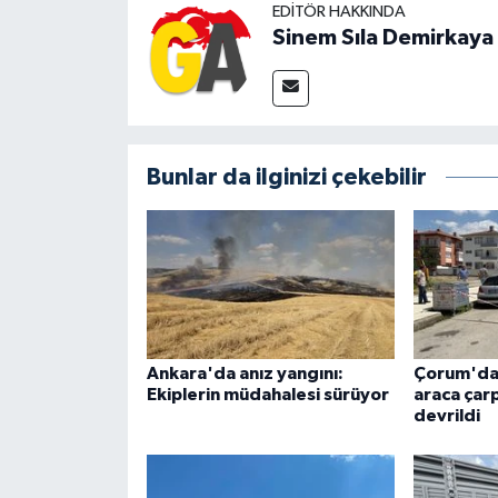
EDITÖR HAKKINDA
Sinem Sıla Demirkaya
Bunlar da ilginizi çekebilir
Ankara'da anız yangını:
Çorum'da 
Ekiplerin müdahalesi sürüyor
araca çar
devrildi