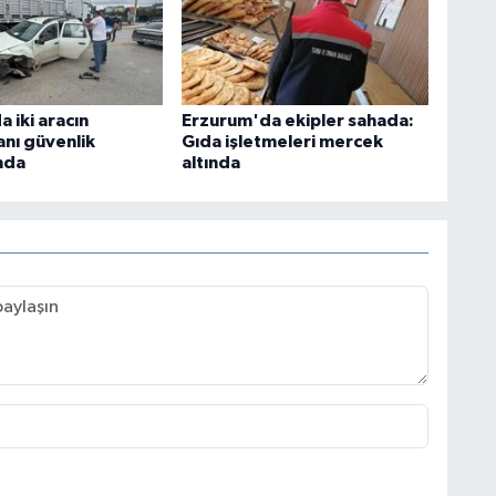
 iki aracın
Erzurum'da ekipler sahada:
anı güvenlik
Gıda işletmeleri mercek
nda
altında