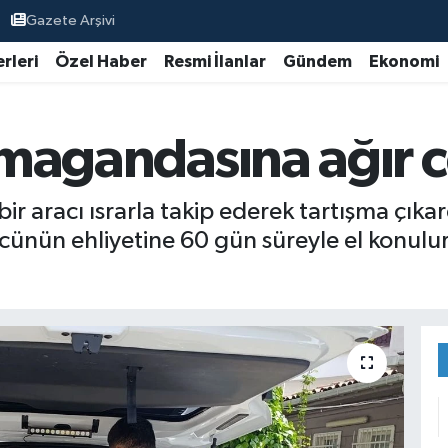
Gazete Arşivi
rleri
Özel Haber
Resmi İlanlar
Gündem
Ekonomi
k magandasına ağır c
 bir aracı ısrarla takip ederek tartışma çık
ürücünün ehliyetine 60 gün süreyle el konul