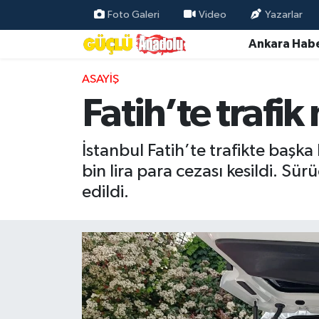
Foto Galeri
Video
Yazarlar
Ankara Habe
Özel Haber
ASAYIŞ
Ankara Haberleri
Fatih’te trafi
Resmi İlanlar
İstanbul Fatih’te trafikte başka
Ekonomi
bin lira para cezası kesildi. S
edildi.
Gündem
Asayiş
Dünya
Magazin