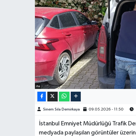
Spor
Burç Yorumları
Çocuk
Eğitim
Hava Durumu
iha
Kadın
Kim kimdir?
Sinem Sıla Demirkaya
09.05.2026 - 11:50
Kültür Sanat
İstanbul Emniyet Müdürlüğü Trafik De
medyada paylaşılan görüntüler üzerine
Sağlık