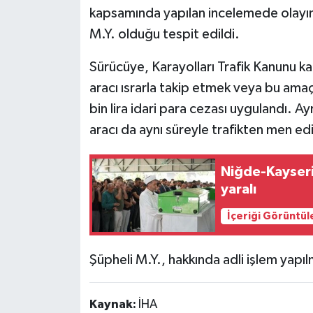
kapsamında yapılan incelemede olayın
Siyaset
M.Y. olduğu tespit edildi.
Sürücüye, Karayolları Trafik Kanunu ka
Teknoloji
aracı ısrarla takip etmek veya bu a
Televizyon
bin lira idari para cezası uygulandı. A
aracı da aynı süreyle trafikten men edi
Yaşam-Çevre
Niğde-Kayseri 
yaralı
İçeriği Görüntül
Şüpheli M.Y., hakkında adli işlem yap
Kaynak:
İHA