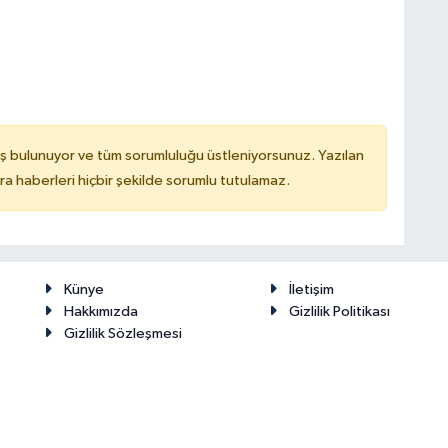
ş bulunuyor ve tüm sorumluluğu üstleniyorsunuz. Yazılan
 haberleri hiçbir şekilde sorumlu tutulamaz.
Künye
İletişim
Hakkımızda
Gizlilik Politikası
Gizlilik Sözleşmesi