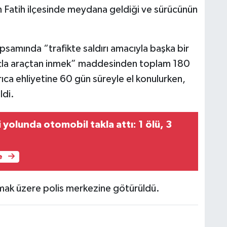
 Fatih ilçesinde meydana geldiği ve sürücünün
psamında “trafikte saldırı amacıyla başka bir
maçla araçtan inmek” maddesinden toplam 180
yrıca ehliyetine 60 gün süreyle el konulurken,
ldi.
yolunda otomobil takla attı: 1 ölü, 3
e
ılmak üzere polis merkezine götürüldü.