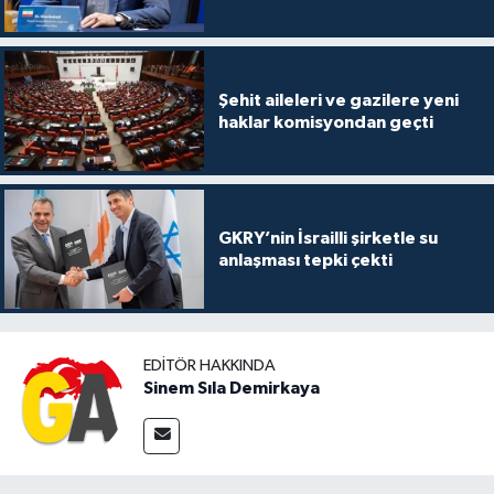
Şehit aileleri ve gazilere yeni
haklar komisyondan geçti
GKRY’nin İsrailli şirketle su
anlaşması tepki çekti
EDITÖR HAKKINDA
Sinem Sıla Demirkaya