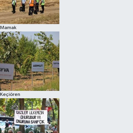
Mamak
Keçiören