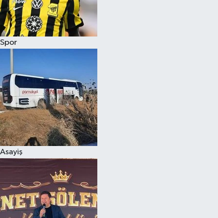
Siyaset
Spor
Teknoloji
Televizyon
Yaşam-Çevre
Asayiş