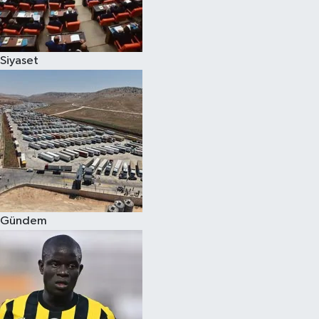
Spor
Siyaset
Burç Yorumları
Çocuk
Eğitim
Hava Durumu
Kadın
Gündem
Kim kimdir?
Kültür Sanat
Sağlık