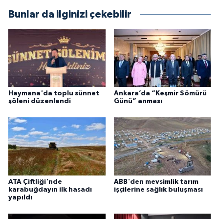
Bunlar da ilginizi çekebilir
Haymana'da toplu sünnet
Ankara’da “Keşmir Sömürü
şöleni düzenlendi
Günü” anması
ATA Çiftliği'nde
ABB'den mevsimlik tarım
karabuğdayın ilk hasadı
işçilerine sağlık buluşması
yapıldı