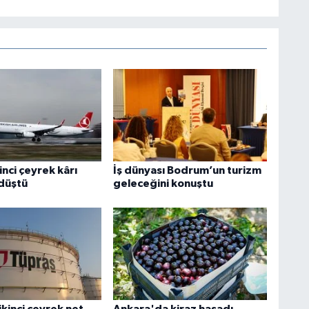
inci çeyrek kârı
İş dünyası Bodrum’un turizm
düştü
geleceğini konuştu