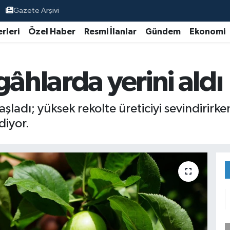
Gazete Arşivi
rleri
Özel Haber
Resmi İlanlar
Gündem
Ekonomi
gâhlarda yerini aldı
ladı; yüksek rekolte üreticiyi sevindirirken
diyor.