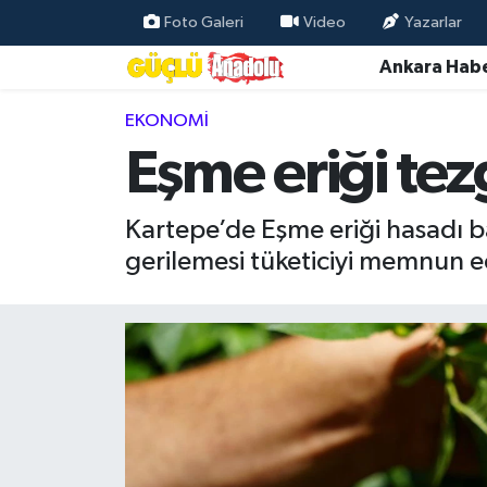
Foto Galeri
Video
Yazarlar
Ankara Habe
Özel Haber
EKONOMI
Ankara Haberleri
Eşme eriği tez
Resmi İlanlar
Kartepe’de Eşme eriği hasadı baş
Ekonomi
gerilemesi tüketiciyi memnun e
Gündem
Asayiş
Dünya
Magazin