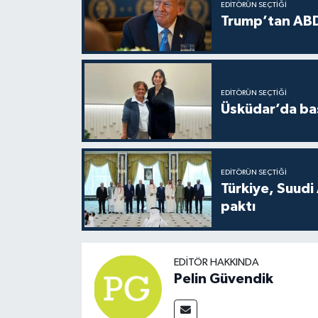
EDITÖRÜN SEÇTIĞI
Trump’tan ABD
EDITÖRÜN SEÇTIĞI
Üsküdar’da baş
EDITÖRÜN SEÇTIĞI
Türkiye, Suudi
paktı
EDITÖR HAKKINDA
Pelin Güvendik