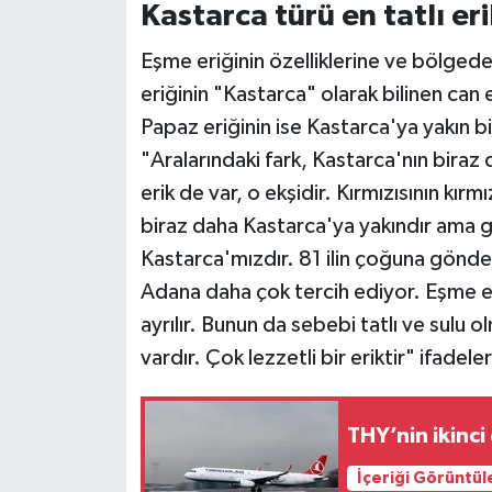
Kastarca türü en tatlı er
Eşme eriğinin özelliklerine ve bölgede
eriğinin "Kastarca" olarak bilinen can
Papaz eriğinin ise Kastarca'ya yakın b
"Aralarındaki fark, Kastarca'nın biraz 
erik de var, o ekşidir. Kırmızısının kır
biraz daha Kastarca'ya yakındır ama ge
Kastarca'mızdır. 81 ilin çoğuna gönde
Adana daha çok tercih ediyor. Eşme er
ayrılır. Bunun da sebebi tatlı ve sulu 
vardır. Çok lezzetli bir eriktir" ifadeler
THY’nin ikinci
İçeriği Görüntül