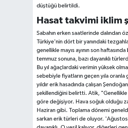
düştüğü belirtildi.
Siyaset
Hasat takvimi iklim 
Teknoloji
Sabahın erken saatlerinde dalından öze
Türkiye'nin dört bir yanındaki tezgahlar
Televizyon
genellikle mayıs ayının son haftasında
Yaşam-Çevre
temmuz sonuna, bazı dayanıklı türlerd
Bu yıl ağaçlardaki verimin yüksek olma
sebebiyle fiyatların geçen yıla oranla 
yıldır erik hasadında çalışan Şendoğan
şekillendiğini belirtti. Atik, "Genellikl
göre değişiyor. Hava soğuk olduğu za
Haziran gibi. Toplama dönemi genel
sarkan erik türleri de oluyor. 'Ağustos
dayanıklı. O yeşil kalıyor, diğerleri ge