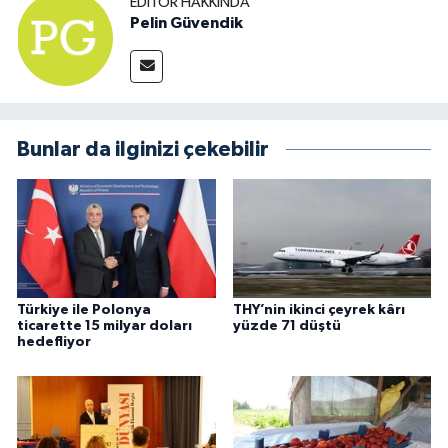
EDITÖR HAKKINDA
Pelin Güvendik
Bunlar da ilginizi çekebilir
Türkiye ile Polonya
THY’nin ikinci çeyrek kârı
ticarette 15 milyar doları
yüzde 71 düştü
hedefliyor