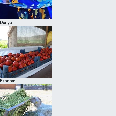
Siyaset
Dünya
Teknoloji
Televizyon
Yaşam-Çevre
Ekonomi