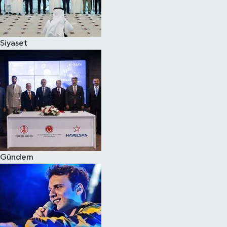
Spor
Siyaset
Burç Yorumları
Çocuk
Eğitim
Hava Durumu
Kadın
Gündem
Kim kimdir?
Kültür Sanat
Sağlık