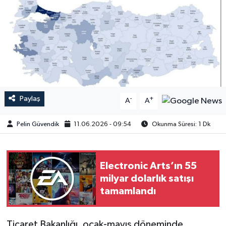
Paylaş
-
+
A
A
Pelin Güvendik
11.06.2026 - 09:54
Okunma Süresi: 1 Dk
Electronic Arts’ın 55
milyar dolarlık satışı
tamamlandı
Ticaret Bakanlığı, ocak-mayıs döneminde