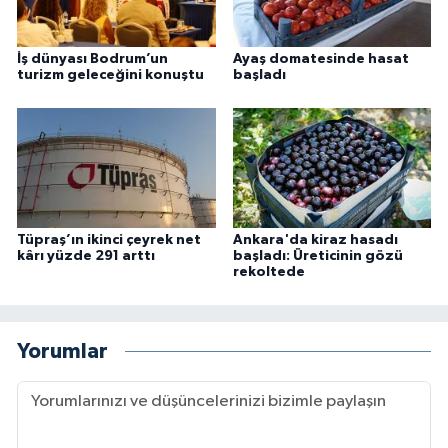
İş dünyası Bodrum’un
Ayaş domatesinde hasat
turizm geleceğini konuştu
başladı
Tüpraş’ın ikinci çeyrek net
Ankara'da kiraz hasadı
kârı yüzde 291 arttı
başladı: Üreticinin gözü
rekoltede
Yorumlar