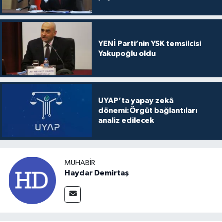
YENİ Parti’nin YSK temsilcisi
Yakupoğlu oldu
UYAP’ta yapay zekâ
dönemi:Örgüt bağlantıları
analiz edilecek
MUHABIR
Haydar Demirtaş