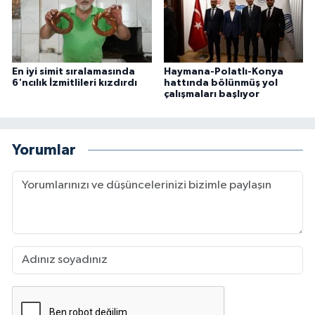
En iyi simit sıralamasında
Haymana-Polatlı-Konya
6'ncılık İzmitlileri kızdırdı
hattında bölünmüş yol
çalışmaları başlıyor
Yorumlar