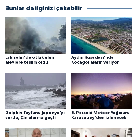
Bunlar da ilginizi çekebilir
Eskişehir’de otluk alan
Aydın Kuşadası’nda
alevlere teslim oldu
Kocagöl alarm veriyor
Dolphin Tayfunu Japonya’yı
6. Perseid Meteor Yağmuru
vurdu, Çin alarma geçti
Karacabey'den izlenecek