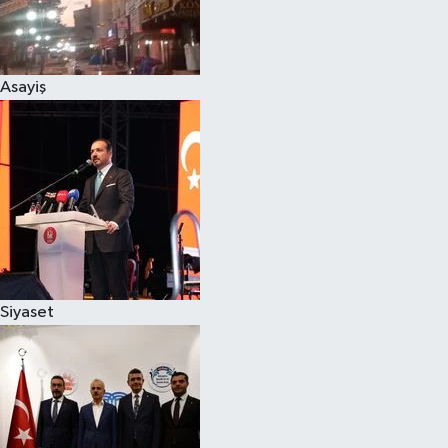
Siyaset
Asayiş
Teknoloji
Televizyon
Yaşam-Çevre
Siyaset