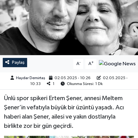
Paylaş
-
+
A
A
Haydar Demirtaş
02.05.2025 - 10:26
02.05.2025 -
10:33
1
Okunma Süresi: 1 Dk
Ünlü spor spikeri Ertem Şener, annesi Meltem
Şener’in vefatıyla büyük bir üzüntü yaşadı. Acı
haberi alan Şener, ailesi ve yakın dostlarıyla
birlikte zor bir gün geçirdi.