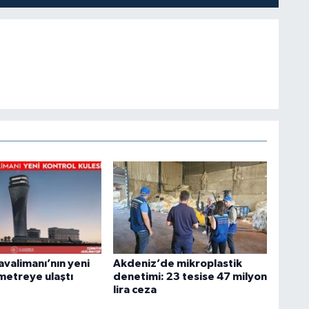
avalimanı’nın yeni
Akdeniz’de mikroplastik
metreye ulaştı
denetimi: 23 tesise 47 milyon
lira ceza