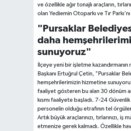
ve özellikle ağır tonajlı araçların, tırla
olan Yediemin Otoparkı ve Tır Parkı'nı
Siyaset
"Pursaklar Belediyesi
Teknoloji
daha hemşehrilerimi
Televizyon
sunuyoruz"
Yaşam-Çevre
İlçeye yeni bir işletme kazandırmanın 
Başkanı Ertuğrul Çetin, "Pursaklar Bel
hemşehrilerimizin hizmetine sunuyoruz
faaliyet gösteren bu alan 30 dönüm ar
kısmı faaliyete başladı. 7-24 Güvenli
personelin olduğu etrafının tel örgüler
Artık büyük araçlarınızı, tırlarınızı, i
etmenize gerek kalmadı. Özellikle ha