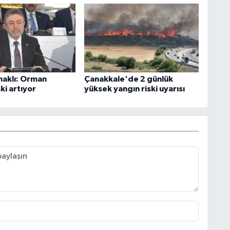
aklı: Orman
Çanakkale'de 2 günlük
ski artıyor
yüksek yangın riski uyarısı