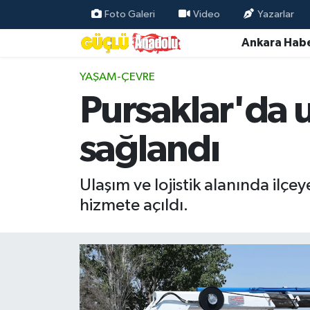
Foto Galeri
Video
Yazarlar
Ankara Habe
Özel Haber
YAŞAM-ÇEVRE
Ankara Haberleri
Pursaklar'da ul
Resmi İlanlar
sağlandı
Ekonomi
Ulaşım ve lojistik alanında ilçe
Gündem
hizmete açıldı.
Asayiş
Dünya
Magazin