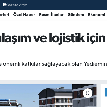
Gazete Arşivi
rleri
Özel Haber
Resmi İlanlar
Gündem
Ekonomi
aşım ve lojistik içi
ye önemli katkılar sağlayacak olan Yediemin