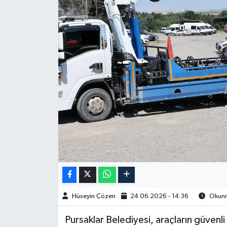
Spor
Burç Yorumları
Çocuk
Eğitim
Hava Durumu
Kadın
Kim kimdir?
Hüseyin Çözen
24.06.2026 - 14:36
Okunma
Kültür Sanat
Pursaklar Belediyesi, araçların güven
Sağlık