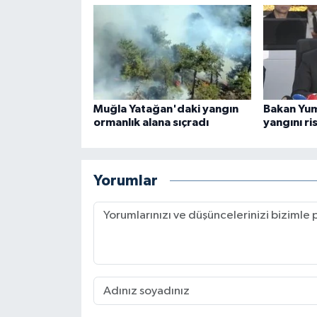
Muğla Yatağan'daki yangın
Bakan Yum
ormanlık alana sıçradı
yangını ri
Yorumlar