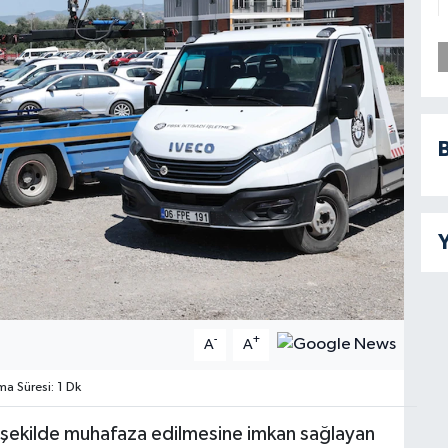
B
Y
-
+
A
A
 Süresi: 1 Dk
li şekilde muhafaza edilmesine imkan sağlayan