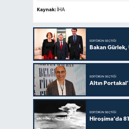
Kaynak:
İHA
EDITÖRÜN SEÇTIĞI
Bakan Gürlek, 
EDITÖRÜN SEÇTIĞI
Altın Portakal’
EDITÖRÜN SEÇTIĞI
Hiroşima’da 81 