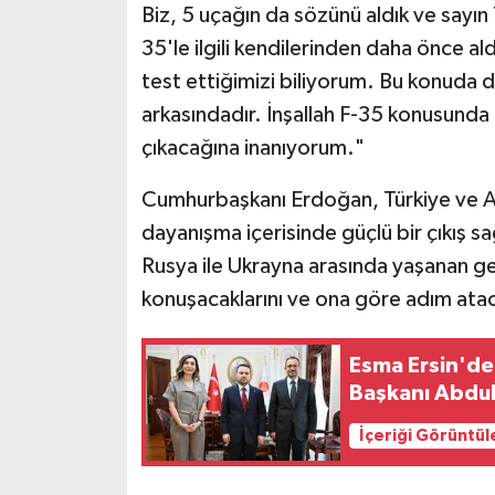
Biz, 5 uçağın da sözünü aldık ve sayın
35'le ilgili kendilerinden daha önce a
test ettiğimizi biliyorum. Bu konuda
arkasındadır. İnşallah F-35 konusunda b
çıkacağına inanıyorum."
Cumhurbaşkanı Erdoğan, Türkiye ve A
dayanışma içerisinde güçlü bir çıkış s
Rusya ile Ukrayna arasında yaşanan ge
konuşacaklarını ve ona göre adım atac
Esma Ersin'de
Başkanı Abdul
İçeriği Görüntül