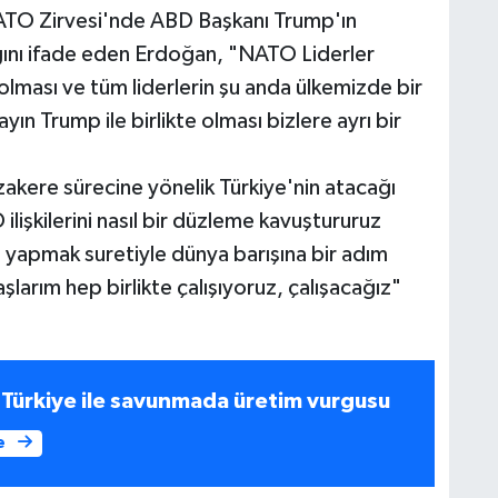
TO Zirvesi'nde ABD Başkanı Trump'ın
ığını ifade eden Erdoğan, "NATO Liderler
olması ve tüm liderlerin şu anda ülkemizde bir
ın Trump ile birlikte olması bizlere ayrı bir
akere sürecine yönelik Türkiye'nin atacağı
lişkilerini nasıl bir düzleme kavuştururuz
i yapmak suretiyle dünya barışına bir adım
larım hep birlikte çalışıyoruz, çalışacağız"
ürkiye ile savunmada üretim vurgusu
e