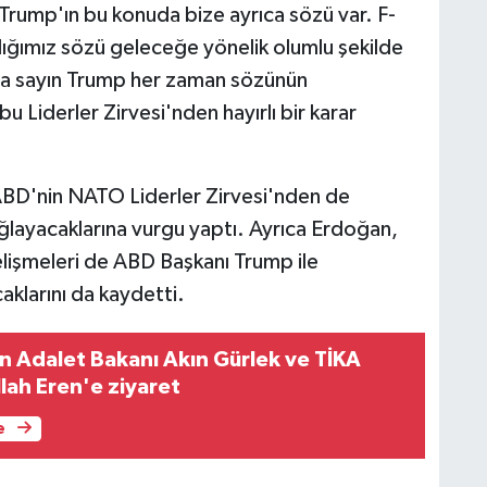
 Trump'ın bu konuda bize ayrıca sözü var. F-
ldığımız sözü geleceğe yönelik olumlu şekilde
 da sayın Trump her zaman sözünün
u Liderler Zirvesi'nden hayırlı bir karar
BD'nin NATO Liderler Zirvesi'nden de
ağlayacaklarına vurgu yaptı. Ayrıca Erdoğan,
lişmeleri de ABD Başkanı Trump ile
aklarını da kaydetti.
n Adalet Bakanı Akın Gürlek ve TİKA
lah Eren'e ziyaret
e