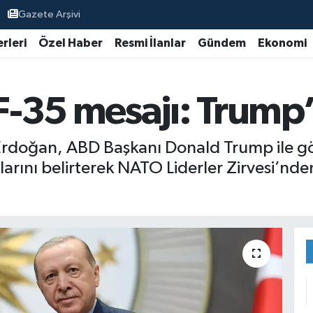
Gazete Arşivi
rleri
Özel Haber
Resmi İlanlar
Gündem
Ekonomi
-35 mesajı: Trump’
rdoğan, ABD Başkanı Donald Trump ile 
klarını belirterek NATO Liderler Zirvesi’nd