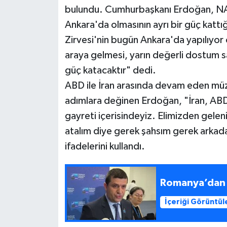
bulundu. Cumhurbaşkanı Erdoğan, NA
Siyaset
Ankara'da olmasının ayrı bir güç katt
Zirvesi'nin bugün Ankara'da yapılıyor 
Teknoloji
araya gelmesi, yarın değerli dostum say
güç katacaktır" dedi.
Televizyon
ABD ile İran arasında devam eden müz
adımlara değinen Erdoğan, "İran, ABD i
Yaşam-Çevre
gayreti içerisindeyiz. Elimizden gelen
atalım diye gerek şahsım gerek arkadaş
ifadelerini kullandı.
Romanya’dan T
İçeriği Görüntül