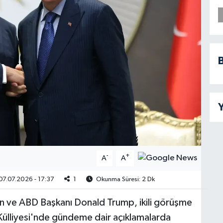
B
Y
-
+
A
A
7.07.2026 - 17:37
1
Okunma Süresi: 2 Dk
 ve ABD Başkanı Donald Trump, ikili görüşme
Külliyesi'nde gündeme dair açıklamalarda