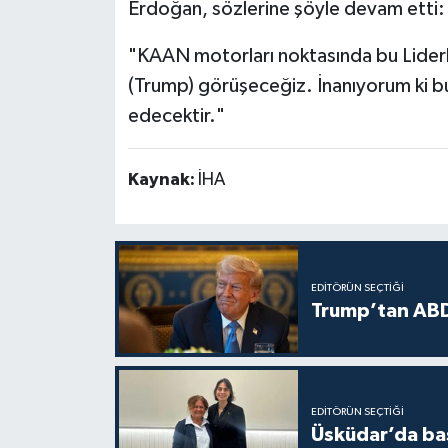
Erdoğan, sözlerine şöyle devam etti:
"KAAN motorları noktasında bu Liderl
(Trump) görüşeceğiz. İnanıyorum ki bun
edecektir."
Kaynak:
İHA
EDITÖRÜN SEÇTIĞI
Trump’tan ABD
EDITÖRÜN SEÇTIĞI
Üsküdar’da baş