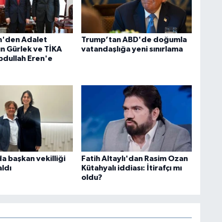
n'den Adalet
Trump’tan ABD'de doğumla
ın Gürlek ve TİKA
vatandaşlığa yeni sınırlama
bdullah Eren'e
a başkan vekilliği
Fatih Altaylı'dan Rasim Ozan
ldı
Kütahyalı iddiası: İtirafçı mı
oldu?