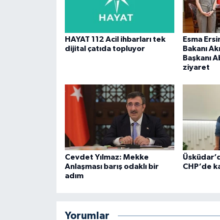
HAYAT 112 Acil ihbarları tek
Esma Ersi
dijital çatıda topluyor
Bakanı Ak
Başkanı A
ziyaret
Cevdet Yılmaz: Mekke
Üsküdar’d
Anlaşması barış odaklı bir
CHP’de ka
adım
Yorumlar