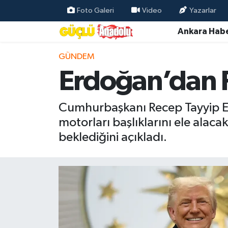
Foto Galeri
Video
Yazarlar
Ankara Habe
Özel Haber
GÜNDEM
Ankara Haberleri
Erdoğan’dan F
Resmi İlanlar
Cumhurbaşkanı Recep Tayyip E
Ekonomi
motorları başlıklarını ele alaca
beklediğini açıkladı.
Gündem
Asayiş
Dünya
Magazin