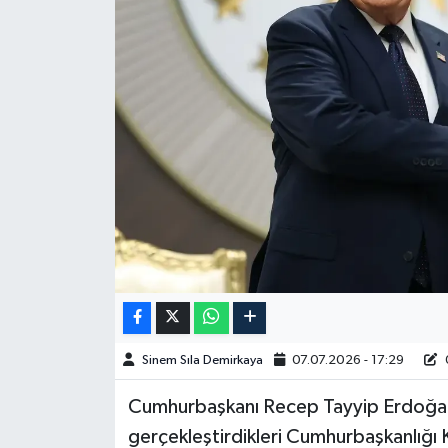
Spor
Burç Yorumları
Çocuk
Eğitim
Hava Durumu
Kadın
Kim kimdir?
Sinem Sıla Demirkaya
07.07.2026 - 17:29
0
Kültür Sanat
Cumhurbaşkanı Recep Tayyip Erdoğan
gerçekleştirdikleri Cumhurbaşkanlığı 
Sağlık