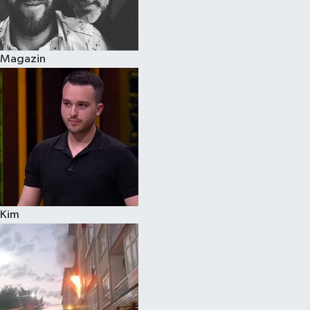
Spor
Magazin
Burç Yorumları
Çocuk
Eğitim
Hava Durumu
Kadın
Kim
Kim kimdir?
Kültür Sanat
Sağlık