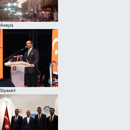
Siyaset
Asayiş
Teknoloji
Televizyon
Yaşam-Çevre
Siyaset