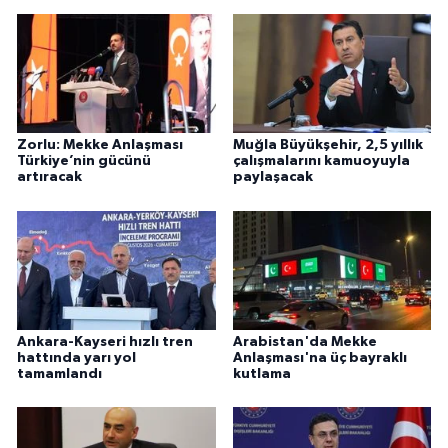
Zorlu: Mekke Anlaşması
Muğla Büyükşehir, 2,5 yıllık
Türkiye’nin gücünü
çalışmalarını kamuoyuyla
artıracak
paylaşacak
Ankara-Kayseri hızlı tren
Arabistan'da Mekke
hattında yarı yol
Anlaşması'na üç bayraklı
tamamlandı
kutlama