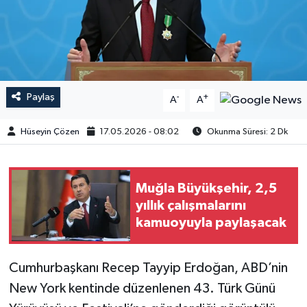
Paylaş
-
+
A
A
Hüseyin Çözen
17.05.2026 - 08:02
Okunma Süresi: 2 Dk
Muğla Büyükşehir, 2,5
yıllık çalışmalarını
kamuoyuyla paylaşacak
Cumhurbaşkanı Recep Tayyip Erdoğan, ABD’nin
New York kentinde düzenlenen 43. Türk Günü