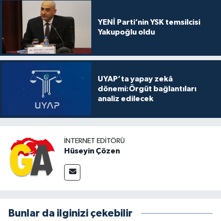
YENİ Parti’nin YSK temsilcisi
Yakupoğlu oldu
UYAP’ta yapay zekâ
dönemi:Örgüt bağlantıları
analiz edilecek
İNTERNET EDITÖRÜ
Hüseyin Çözen
Bunlar da ilginizi çekebilir