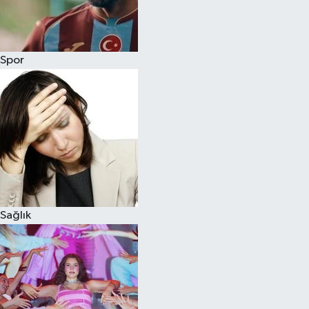
Siyaset
Spor
Teknoloji
Televizyon
Yaşam-Çevre
Sağlık