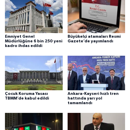
Emniyet Genel
Büyükelçi atamaları Resmi
Müdürlüğüne 6 bin 250 yeni
Gazete’de yayımlandı
kadro ihdas edildi
Çocuk Koruma Yasası
Ankara-Kayseri hızlı tren
TBMM’de kabul edildi
hattında yarı yol
tamamlandı