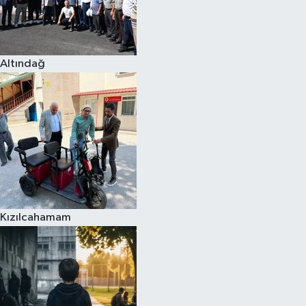
Altındağ
Kızılcahamam