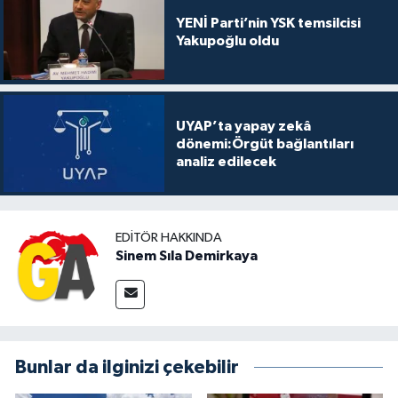
YENİ Parti’nin YSK temsilcisi
Yakupoğlu oldu
UYAP’ta yapay zekâ
dönemi:Örgüt bağlantıları
analiz edilecek
EDITÖR HAKKINDA
Sinem Sıla Demirkaya
Bunlar da ilginizi çekebilir