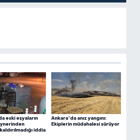
a eski eşyaların
Ankara'da anız yangını:
eynerinden
Ekiplerin müdahalesi sürüyor
kaldırılmadığı iddia