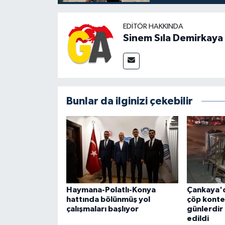
EDITÖR HAKKINDA
Sinem Sıla Demirkaya
Bunlar da ilginizi çekebilir
Haymana-Polatlı-Konya
Çankaya'd
hattında bölünmüş yol
çöp kont
çalışmaları başlıyor
günlerdir 
edildi