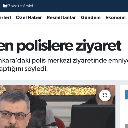
Gazete Arşivi
rleri
Özel Haber
Resmi İlanlar
Gündem
Ekonomi
en polislere ziyaret
 Ankara’daki polis merkezi ziyaretinde emn
aptığını söyledi.