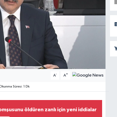
B
Y
-
+
A
A
kunma Süresi: 1 Dk
mşusunu öldüren zanlı için yeni iddialar