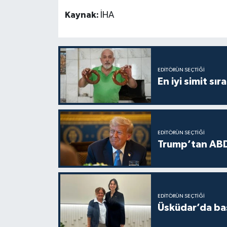
Kaynak:
İHA
EDITÖRÜN SEÇTIĞI
En iyi simit sır
EDITÖRÜN SEÇTIĞI
Trump’tan ABD
EDITÖRÜN SEÇTIĞI
Üsküdar’da baş