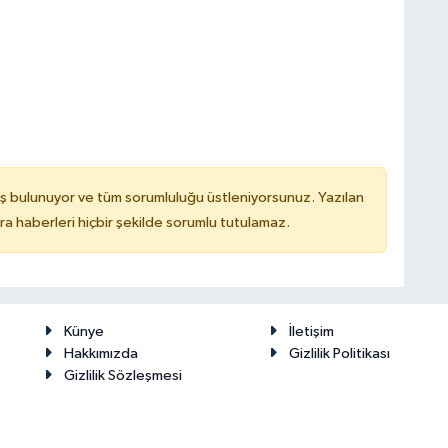
ş bulunuyor ve tüm sorumluluğu üstleniyorsunuz. Yazılan
 haberleri hiçbir şekilde sorumlu tutulamaz.
Künye
İletişim
Hakkımızda
Gizlilik Politikası
Gizlilik Sözleşmesi