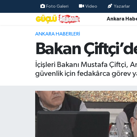
Foto Galeri
Video
Yazarlar
Ankara Habe
Özel Haber
ANKARA HABERLERI
Ankara Haberleri
Bakan Çiftçi’d
Resmi İlanlar
İçişleri Bakanı Mustafa Çiftçi,
Ekonomi
güvenlik için fedakârca görev y
Gündem
Asayiş
Dünya
Magazin