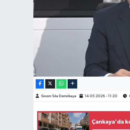
Spor
Burç Yorumları
Çocuk
Eğitim
Hava Durumu
Kadın
Sinem Sıla Demirkaya
14.05.2026 - 11:20
O
Kim kimdir?
Kültür Sanat
Çankaya'da ko
Sağlık