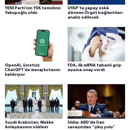
YENİ Parti’nin YSK temsilcisi
UYAP’ta yapay zekâ
Yakupoğlu oldu
dönemi:Örgüt bağlantıları
analiz edilecek
OpenAI, ücretsiz
FDA, ilk mRNA tabanlı grip
ChatGPT’de mesaj kotasını
aşısına onay verdi
kaldırıyor
Suudi Arabistan: Mekke
İddia: ABD’de İran
Anlaşmasının nükleer
savaşından “çıkış yolu”