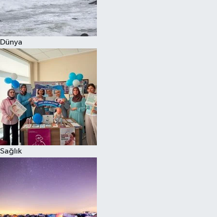
Siyaset
Dünya
Teknoloji
Televizyon
Yaşam-Çevre
Sağlık