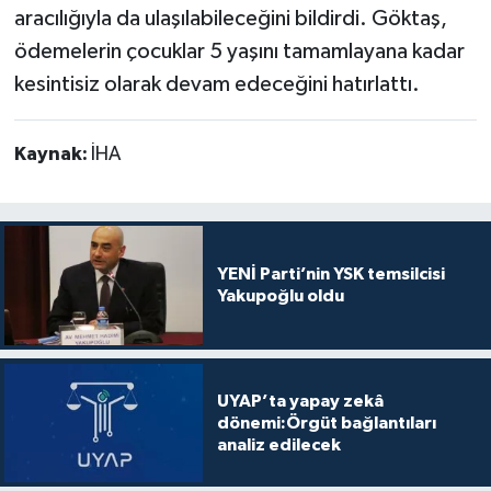
aracılığıyla da ulaşılabileceğini bildirdi. Göktaş,
ödemelerin çocuklar 5 yaşını tamamlayana kadar
kesintisiz olarak devam edeceğini hatırlattı.
Kaynak:
İHA
YENİ Parti’nin YSK temsilcisi
Yakupoğlu oldu
UYAP’ta yapay zekâ
dönemi:Örgüt bağlantıları
analiz edilecek