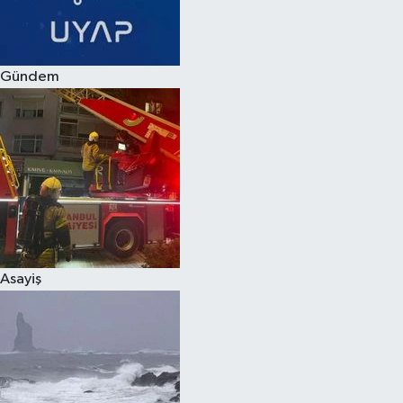
Spor
Gündem
Burç Yorumları
Çocuk
Eğitim
Hava Durumu
Kadın
Asayiş
Kim kimdir?
Kültür Sanat
Sağlık