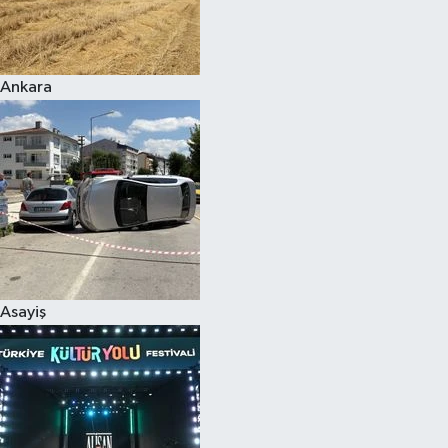
Siyaset
Ankara
Teknoloji
Televizyon
Yaşam-Çevre
Asayiş