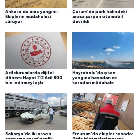
Ankara'da anız yangını:
Çorum'da park halindeki
Ekiplerin müdahalesi
araca çarpan otomobil
sürüyor
devrildi
Acil durumlarda dijital
Hayrabolu'da çıkan
dönem: Hayat 112 Acil 800
yangına havadan ve
bin indirmeyi aştı
karadan müdahale
Sakarya'da iki aracın
Erzurum'da ekipler sahada:
çarpışma anı güvenlik
Gıda işletmeleri mercek