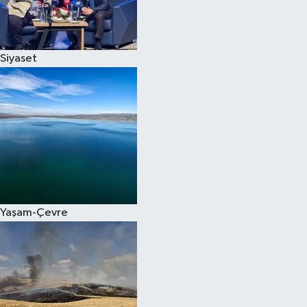
Spor
Siyaset
Burç Yorumları
Çocuk
Eğitim
Hava Durumu
Kadın
Yaşam-Çevre
Kim kimdir?
Kültür Sanat
Sağlık