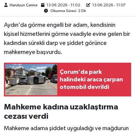
Harutyun Çerme
13.06.2026 - 11:02
13.06.2026 - 11:07
Okunma Süresi: 2 Dk
Aydın'da görme engelli bir adam, kendisinin
kişisel hizmetlerini görme vaadiyle evine gelen bir
kadından sürekli darp ve şiddet görünce
mahkemeye başvurdu.
Çorum'da park
halindeki araca çarpan
otomobil devrildi
Mahkeme kadına uzaklaştırma
cezası verdi
Mahkeme adama şiddet uyguladığı ve mağdurun