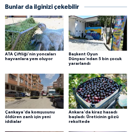
Bunlar da ilginizi çekebilir
ATA Çiftliği'nin yoncaları
Başkent Oyun
hayvanlara yem oluyor
Dünyası'ndan 5 bin çocuk
yararlandı
Çankaya'da komşusunu
Ankara'da kiraz hasadı
öldüren zanlı için yeni
başladı: Üreticinin gözü
iddialar
rekoltede