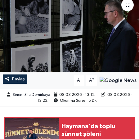
Paylaş
-
+
A
A
Sinem Sıla Demirkaya
08.03.2026 - 13:12
08.03.2026 -
13:22
Okunma Süresi: 5 Dk
Haymana'da toplu
sünnet şöleni