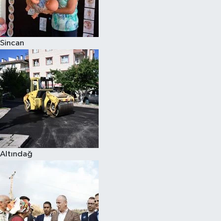
Siyaset
Sincan
Teknoloji
Televizyon
Yaşam-Çevre
Altındağ