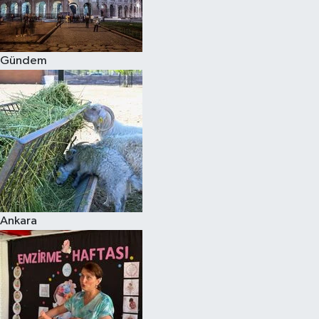
Spor
Gündem
Burç Yorumları
Çocuk
Eğitim
Hava Durumu
Kadın
Ankara
Kim kimdir?
Kültür Sanat
Sağlık