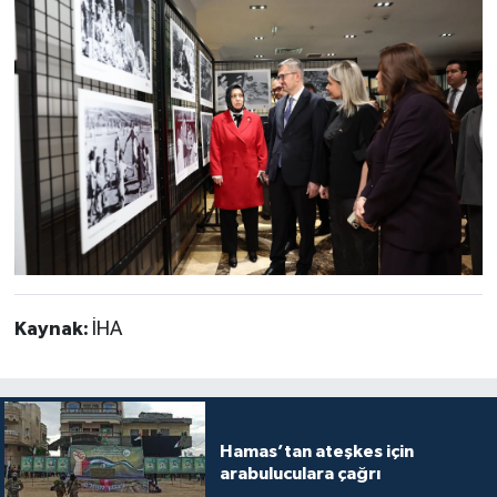
Kaynak:
İHA
Hamas’tan ateşkes için
arabuluculara çağrı