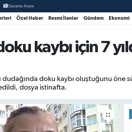
Gazete Arşivi
rleri
Özel Haber
Resmi İlanlar
Gündem
Ekonomi
ku kaybı için 7 yıl
ası dudağında doku kaybı oluştuğunu öne
ildi, dosya istinafta.