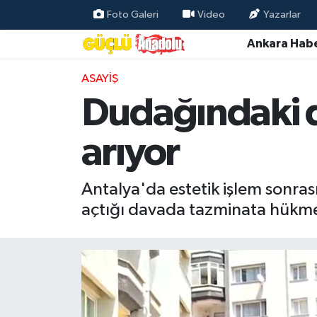
Foto Galeri
Video
Yazarlar
Ankara Habe
Özel Haber
ASAYIŞ
Ankara Haberleri
Dudağındaki do
Resmi İlanlar
arıyor
Ekonomi
Antalya'da estetik işlem sonr
Gündem
açtığı davada tazminata hükmed
Asayiş
Dünya
Magazin