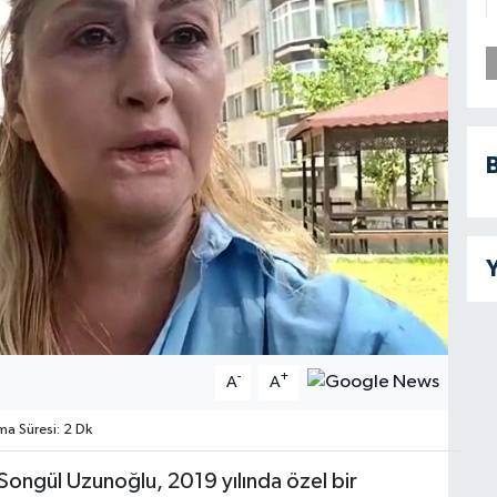
B
Y
-
+
A
A
 Süresi: 2 Dk
 Songül Uzunoğlu, 2019 yılında özel bir