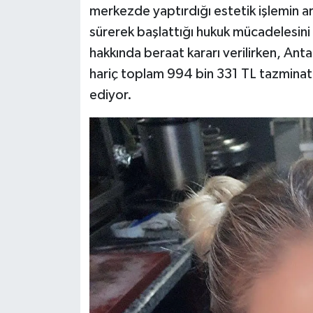
merkezde yaptırdığı estetik işlemin a
sürerek başlattığı hukuk mücadelesin
Siyaset
hakkında beraat kararı verilirken, Ant
Teknoloji
hariç toplam 994 bin 331 TL tazminata
ediyor.
Televizyon
Yaşam-Çevre