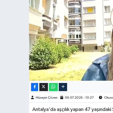
Spor
Burç Yorumları
Çocuk
Eğitim
Hava Durumu
Kadın
Kim kimdir?
Hüseyin Çözen
06.07.2026 - 10:27
Okunma
Kültür Sanat
Antalya'da aşçılık yapan 47 yaşındaki
Sağlık