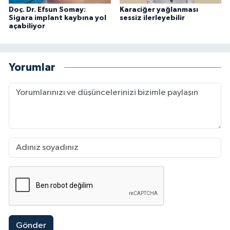
Doç. Dr. Efsun Somay:
Karaciğer yağlanması
Sigara implant kaybına yol
sessiz ilerleyebilir
açabiliyor
Yorumlar
Gönder