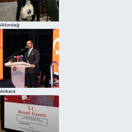
Spor
Altındağ
Burç Yorumları
Çocuk
Eğitim
Hava Durumu
Kadın
Ankara
Kim kimdir?
Kültür Sanat
Sağlık