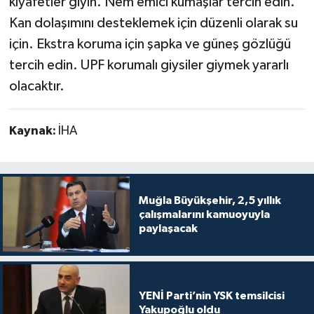
kıyafetler giyin. Nem emici kumaşlar tercih edin.
Kan dolaşımını desteklemek için düzenli olarak su
için. Ekstra koruma için şapka ve güneş gözlüğü
tercih edin. UPF korumalı giysiler giymek yararlı
olacaktır.
Kaynak:
İHA
Muğla Büyükşehir, 2,5 yıllık
çalışmalarını kamuoyuyla
paylaşacak
YENİ Parti’nin YSK temsilcisi
Yakupoğlu oldu