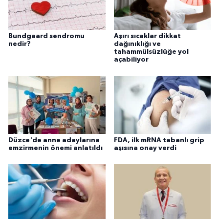
Bundgaard sendromu
Aşırı sıcaklar dikkat
nedir?
dağınıklığı ve
tahammülsüzlüğe yol
açabiliyor
Düzce'de anne adaylarına
FDA, ilk mRNA tabanlı grip
emzirmenin önemi anlatıldı
aşısına onay verdi