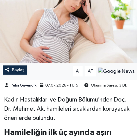
Paylaş
-
+
A
A
Pelin Güvendik
07.07.2026 - 11:15
Okunma Süresi: 3 Dk
Kadın Hastalıkları ve Doğum Bölümü’nden Doç.
Dr. Mehmet Ak, hamileleri sıcaklardan koruyacak
önerilerde bulundu.
Hamileliğin ilk üç ayında aşırı