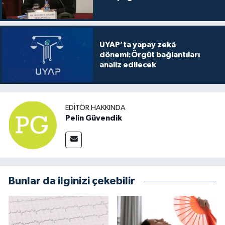
UYAP’ta yapay zekâ
dönemi:Örgüt bağlantıları
analiz edilecek
EDITÖR HAKKINDA
Pelin Güvendik
Bunlar da ilginizi çekebilir