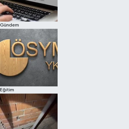
Siyaset
Gündem
Teknoloji
Televizyon
Yaşam-Çevre
Eğitim