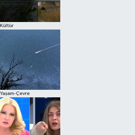
Spor
Kültür
Burç Yorumları
Çocuk
Eğitim
Hava Durumu
Kadın
Yaşam-Çevre
Kim kimdir?
Kültür Sanat
Sağlık