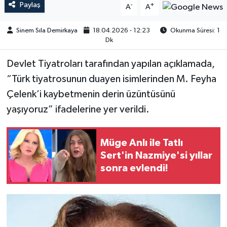
Paylaş
-
+
A
A
Sinem Sıla Demirkaya
18.04.2026 - 12:23
Okunma Süresi: 1
Dk
Devlet Tiyatroları tarafından yapılan açıklamada,
“Türk tiyatrosunun duayen isimlerinden M. Feyha
Çelenk’i kaybetmenin derin üzüntüsünü
yaşıyoruz” ifadelerine yer verildi.
Müge Anlı ile Tatlı
Sert'in Nazmiye'si yıllar
sonra evlendi!