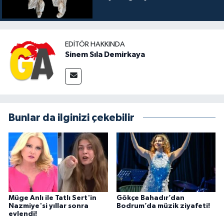
EDITÖR HAKKINDA
Sinem Sıla Demirkaya
Bunlar da ilginizi çekebilir
Müge Anlı ile Tatlı Sert'in
Gökçe Bahadır’dan
Nazmiye'si yıllar sonra
Bodrum’da müzik ziyafeti!
evlendi!