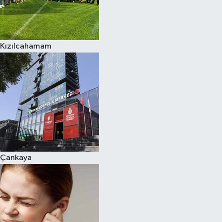
Kızılcahamam
Çankaya