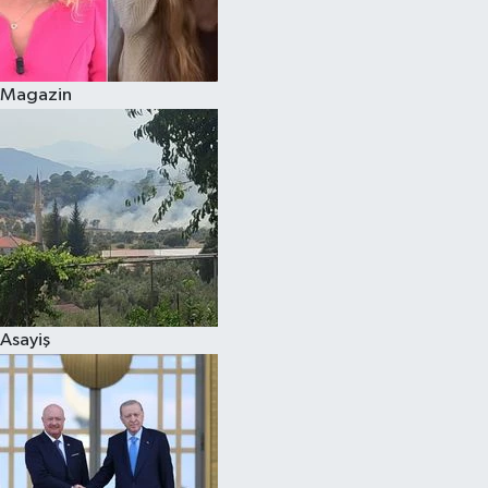
Siyaset
Magazin
Teknoloji
Televizyon
Yaşam-Çevre
Asayiş