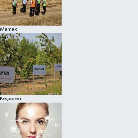
Mamak
Keçiören