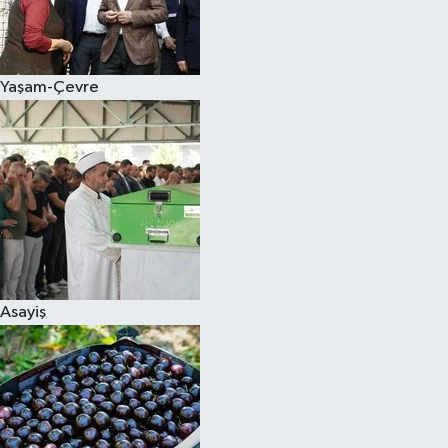
Siyaset
Yaşam-Çevre
Teknoloji
Televizyon
Yaşam-Çevre
Asayiş