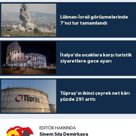
Lübnan-İsrail görüşmelerinde
7’nci tur tamamlandı
İtalya’da sıcaklara karşı turistik
ziyaretlere gece ayarı
Tüpraş’ın ikinci çeyrek net kârı
yüzde 291 arttı
EDITÖR HAKKINDA
Sinem Sıla Demirkaya