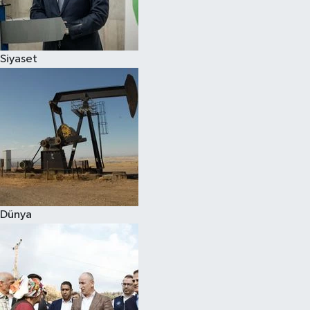
Spor
Siyaset
Burç Yorumları
Çocuk
Eğitim
Hava Durumu
Kadın
Dünya
Kim kimdir?
Kültür Sanat
Sağlık