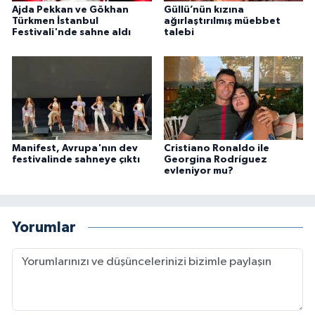
Ajda Pekkan ve Gökhan
Güllü’nün kızına
Türkmen İstanbul
ağırlaştırılmış müebbet
Festivali'nde sahne aldı
talebi
Manifest, Avrupa'nın dev
Cristiano Ronaldo ile
festivalinde sahneye çıktı
Georgina Rodríguez
evleniyor mu?
Yorumlar