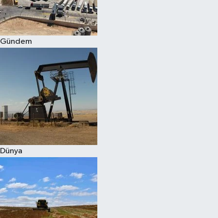
Spor
Gündem
Burç Yorumları
Çocuk
Eğitim
Hava Durumu
Kadın
Dünya
Kim kimdir?
Kültür Sanat
Sağlık