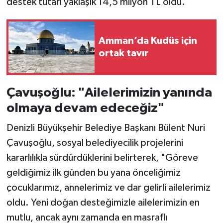
destek tutarı yaklaşık 14,5 milyon TL oldu.
Amman’da Kudüs için
ortak tavır
Çavuşoğlu: "Ailelerimizin yanında
olmaya devam edeceğiz"
Denizli Büyükşehir Belediye Başkanı Bülent Nuri
Çavuşoğlu, sosyal belediyecilik projelerini
kararlılıkla sürdürdüklerini belirterek, "Göreve
geldiğimiz ilk günden bu yana önceliğimiz
çocuklarımız, annelerimiz ve dar gelirli ailelerimiz
oldu. Yeni doğan desteğimizle ailelerimizin en
mutlu, ancak aynı zamanda en masraflı