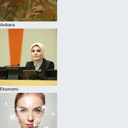
Siyaset
Ankara
Teknoloji
Televizyon
Yaşam-Çevre
Ekonomi