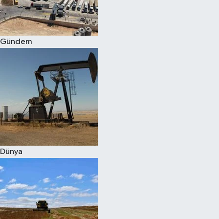
Spor
Gündem
Burç Yorumları
Çocuk
Eğitim
Hava Durumu
Kadın
Dünya
Kim kimdir?
Kültür Sanat
Sağlık