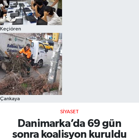
Keçiören
Çankaya
SIYASET
Danimarka’da 69 gün
sonra koalisyon kuruldu