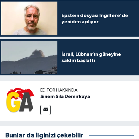
Epstein dosyası İngiltere’de
yeniden açılıyor
İsrail, Lübnan’ın güneyine
saldırı başlattı
EDITÖR HAKKINDA
Sinem Sıla Demirkaya
Bunlar da ilginizi çekebilir