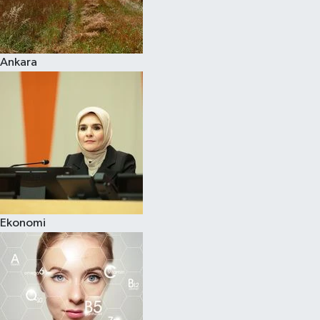
Siyaset
Ankara
Teknoloji
Televizyon
Yaşam-Çevre
Ekonomi