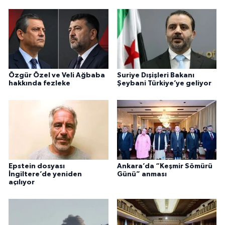
Özgür Özel ve Veli Ağbaba
Suriye Dışişleri Bakanı
hakkında fezleke
Şeybani Türkiye’ye geliyor
Epstein dosyası
Ankara’da “Keşmir Sömürü
İngiltere’de yeniden
Günü” anması
açılıyor