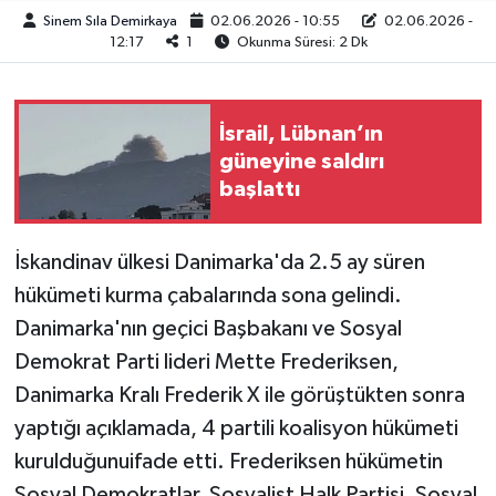
Sinem Sıla Demirkaya
02.06.2026 - 10:55
02.06.2026 -
12:17
1
Okunma Süresi: 2 Dk
İsrail, Lübnan’ın
güneyine saldırı
başlattı
İskandinav ülkesi Danimarka'da 2.5 ay süren
hükümeti kurma çabalarında sona gelindi.
Danimarka'nın geçici Başbakanı ve Sosyal
Demokrat Parti lideri Mette Frederiksen,
Danimarka Kralı Frederik X ile görüştükten sonra
yaptığı açıklamada, 4 partili koalisyon hükümeti
kurulduğunuifade etti. Frederiksen hükümetin
Sosyal Demokratlar, Sosyalist Halk Partisi, Sosyal