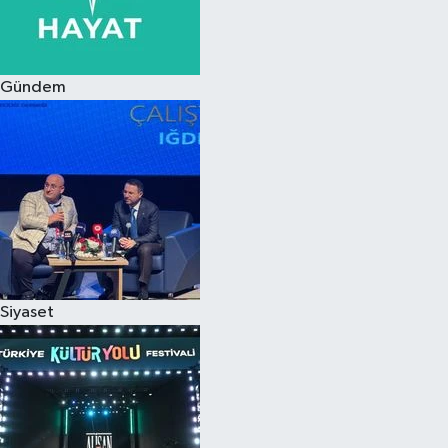
Siyaset
Gündem
Teknoloji
Televizyon
Yaşam-Çevre
Siyaset