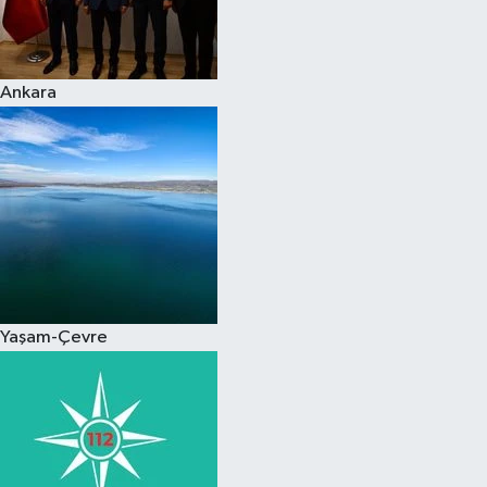
Spor
Ankara
Burç Yorumları
Çocuk
Eğitim
Hava Durumu
Kadın
Yaşam-Çevre
Kim kimdir?
Kültür Sanat
Sağlık