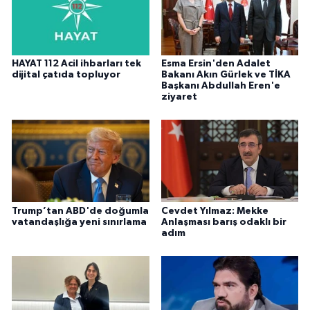
HAYAT 112 Acil ihbarları tek
Esma Ersin'den Adalet
dijital çatıda topluyor
Bakanı Akın Gürlek ve TİKA
Başkanı Abdullah Eren'e
ziyaret
Trump’tan ABD'de doğumla
Cevdet Yılmaz: Mekke
vatandaşlığa yeni sınırlama
Anlaşması barış odaklı bir
adım