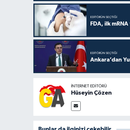
EDITÖRÜN SEÇTIĞI
FDA, ilk mRNA 
EDITÖRÜN SEÇTIĞI
Ankara’dan Yun
İNTERNET EDITÖRÜ
Hüseyin Çözen
Bunlar da ilginizi çekebilir