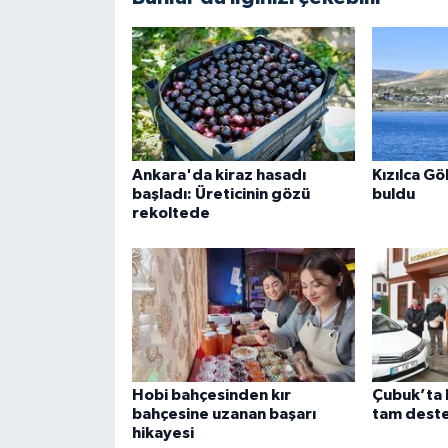
Ankara'da kiraz hasadı
Kızılca Gö
başladı: Üreticinin gözü
buldu
rekoltede
Hobi bahçesinden kır
Çubuk’ta 
bahçesine uzanan başarı
tam dest
hikayesi