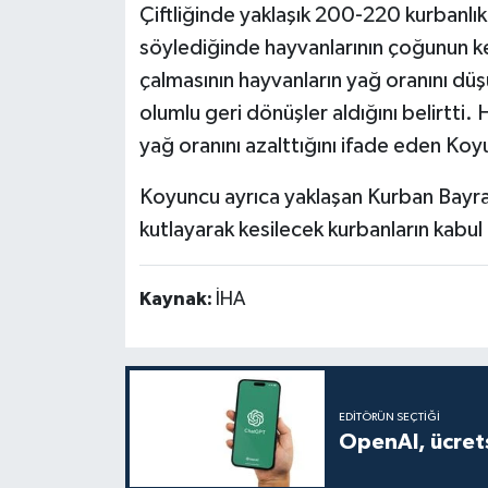
Çiftliğinde yaklaşık 200-220 kurbanl
söylediğinde hayvanlarının çoğunun ken
çalmasının hayvanların yağ oranını d
olumlu geri dönüşler aldığını belirtti
yağ oranını azalttığını ifade eden Koyu
Koyuncu ayrıca yaklaşan Kurban Bayram
kutlayarak kesilecek kurbanların kabul 
Kaynak:
İHA
EDITÖRÜN SEÇTIĞI
OpenAI, ücrets