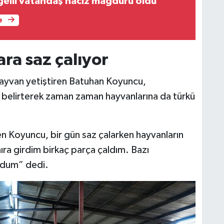
elli vatandaş haciz mağduru oldu
e
ra saz çalıyor
 hayvan yetiştiren Batuhan Koyuncu,
 belirterek zaman zaman hayvanlarına da türkü
n Koyuncu, bir gün saz çalarken hayvanların
hıra girdim birkaç parça çaldım. Bazı
oldum” dedi.