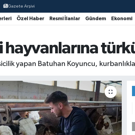
Gazete Arşivi
rleri
Özel Haber
Resmi İlanlar
Gündem
Ekonomi
i hayvanlarına türk
cilik yapan Batuhan Koyuncu, kurbanlıklar