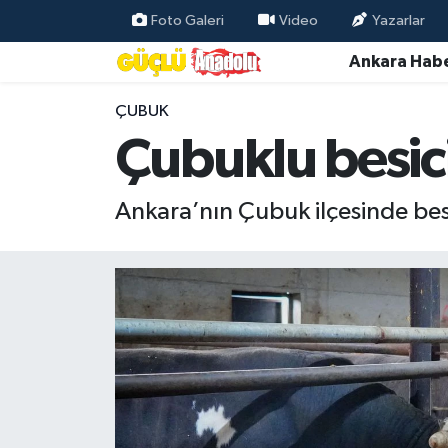
Foto Galeri
Video
Yazarlar
Ankara Habe
Özel Haber
ÇUBUK
Ankara Haberleri
Çubuklu besic
Resmi İlanlar
Ankara’nın Çubuk ilçesinde besi
Ekonomi
Gündem
Asayiş
Dünya
Magazin