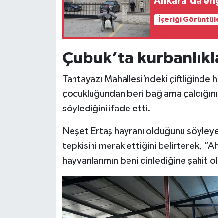
Ankara'da eng
İçeriği Görüntül
Çubuk’ta kurbanlıkla
Tahtayazı Mahallesi’ndeki çiftliğinde
çocukluğundan beri bağlama çaldığını
söylediğini ifade etti.
Neşet Ertaş hayranı olduğunu söyleye
tepkisini merak ettiğini belirterek, “A
hayvanlarımın beni dinlediğine şahit 