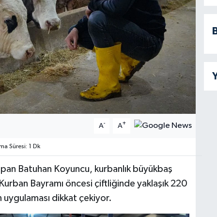
B
Y
-
+
A
A
a Süresi: 1 Dk
 yapan Batuhan Koyuncu, kurbanlık büyükbaş
 Kurban Bayramı öncesi çiftliğinde yaklaşık 220
uygulaması dikkat çekiyor.