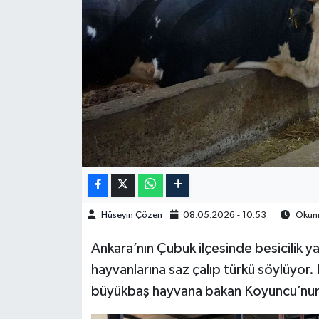
Spor
Burç Yorumları
Çocuk
Eğitim
Hava Durumu
Kadın
Hüseyin Çözen
08.05.2026 - 10:53
Okunm
Kim kimdir?
Ankara’nın Çubuk ilçesinde besicilik
hayvanlarına saz çalıp türkü söylüyor.
Kültür Sanat
büyükbaş hayvana bakan Koyuncu’nun 
Sağlık