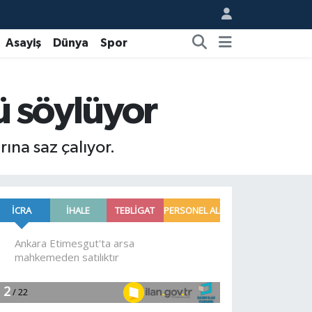
Asayiş
Dünya
Spor
ü söylüyor
ına saz çalıyor.