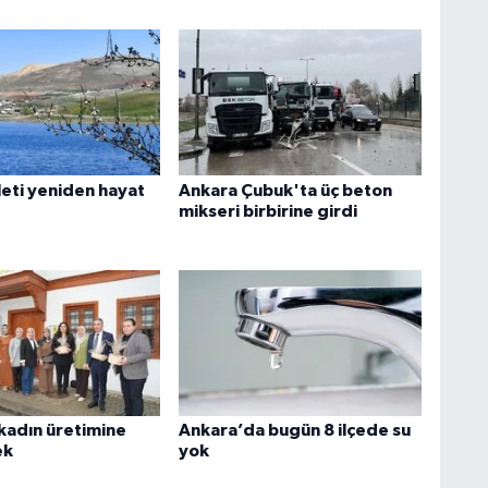
leti yeniden hayat
Ankara Çubuk'ta üç beton
mikseri birbirine girdi
kadın üretimine
Ankara’da bugün 8 ilçede su
ek
yok