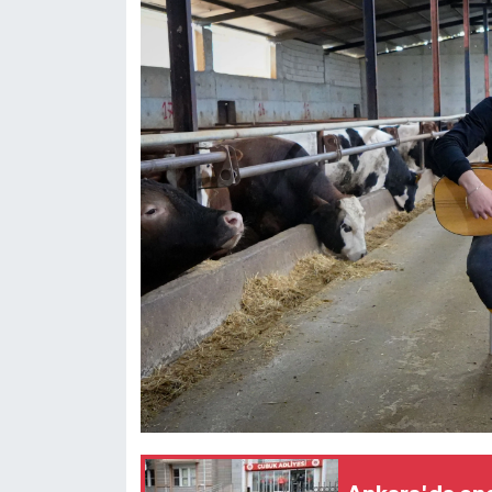
Siyaset
Teknoloji
Televizyon
Yaşam-Çevre