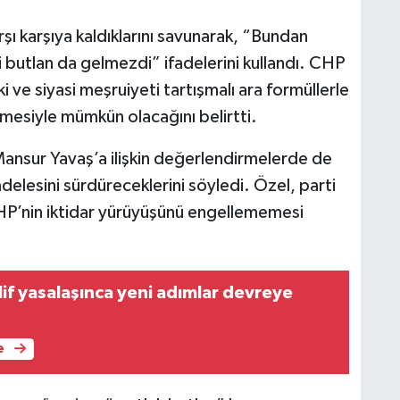
rşı karşıya kaldıklarını savunarak, “Bundan
i butlan da gelmezdi” ifadelerini kullandı. CHP
 ve siyasi meşruiyeti tartışmalı ara formüllerle
nmesiyle mümkün olacağını belirtti.
nsur Yavaş’a ilişkin değerlendirmelerde de
elesini sürdüreceklerini söyledi. Özel, parti
HP’nin iktidar yürüyüşünü engellememesi
lif yasalaşınca yeni adımlar devreye
e