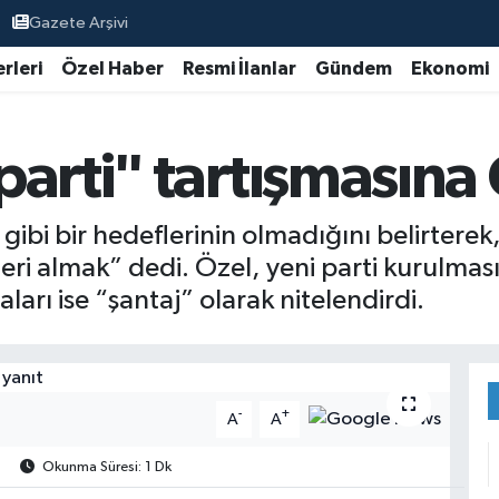
Gazete Arşivi
rleri
Özel Haber
Resmi İlanlar
Gündem
Ekonomi
arti" tartışmasına 
ibi bir hedeflerinin olmadığını belirter
 geri almak” dedi. Özel, yeni parti kurulma
ları ise “şantaj” olarak nitelendirdi.
-
+
A
A
Okunma Süresi: 1 Dk