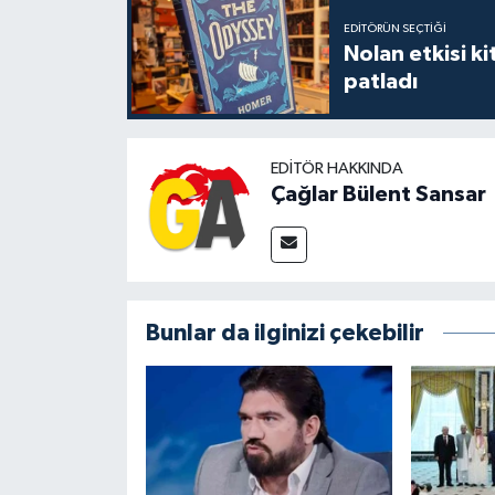
EDITÖRÜN SEÇTIĞI
Nolan etkisi ki
patladı
EDITÖR HAKKINDA
Çağlar Bülent Sansar
Bunlar da ilginizi çekebilir