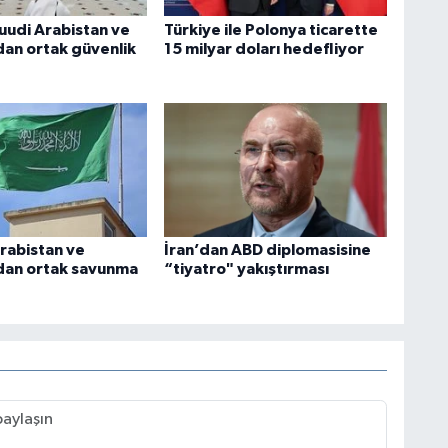
Suudi Arabistan ve
Türkiye ile Polonya ticarette
dan ortak güvenlik
15 milyar doları hedefliyor
Arabistan ve
İran’dan ABD diplomasisine
dan ortak savunma
“tiyatro" yakıştırması