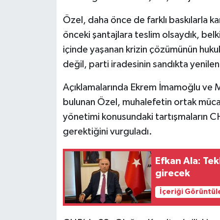
Özel, daha önce de farklı baskılarla ka
Siyaset
önceki şantajlara teslim olsaydık, belk
Teknoloji
içinde yaşanan krizin çözümünün hukuki
değil, parti iradesinin sandıkta yenile
Televizyon
Açıklamalarında Ekrem İmamoğlu ve Ma
Yaşam-Çevre
bulunan Özel, muhalefetin ortak mücad
yönetimi konusundaki tartışmaların C
gerektiğini vurguladı.
Efkan Ala: Tek
girecek
İçeriği Görüntül