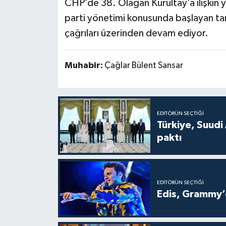
CHP’de 38. Olağan Kurultay’a ilişkin y
parti yönetimi konusunda başlayan tartı
çağrıları üzerinden devam ediyor.
Muhabir:
Çağlar Bülent Sansar
EDITÖRÜN SEÇTIĞI
Türkiye, Suudi
paktı
EDITÖRÜN SEÇTIĞI
Edis, Grammy’d