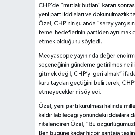
CHP’de “mutlak butlan” kararı sonras
Spor
yeni parti iddiaları ve dokunulmazlık t
Özel, CHP’nin şu anda “saray yargısının
Burç Yorumları
temel hedeflerinin partiden ayrılmak d
etmek olduğunu söyledi.
Çocuk
Medyascope yayınında değerlendirmel
Eğitim
seçeneğinin gündeme getirilmesine i
Hava Durumu
gitmek değil, CHP’yi geri almak” ifade
kurultaydan geçtiğini belirterek, CHP
Kadın
etmeyeceklerini söyledi.
Kim kimdir?
Özel, yeni parti kurulması halinde mille
kaldırılabileceği yönündeki iddialara d
Kültür Sanat
nitelendiren Özel, “Bu özgürlüğümüzle
Ben bugüne kadar hiçbir şantaja tesl
Sağlık