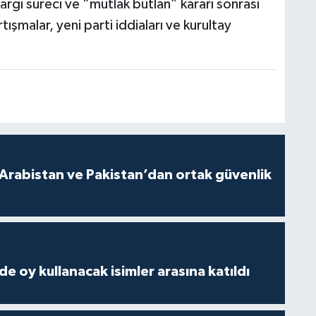
argı süreci ve “mutlak butlan” kararı sonrası
şmalar, yeni parti iddiaları ve kurultay
 Arabistan ve Pakistan’dan ortak güvenlik
e oy kullanacak isimler arasına katıldı