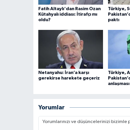
Fatih Altaylı'dan Rasim Ozan
Türkiye, 
Kütahyalı iddiası: İtirafçı mı
Pakistan’
oldu?
paktı
Netanyahu: İran’a karşı
Türkiye, 
gerekirse harekete geçeriz
Pakistan’
anlaşması
Yorumlar