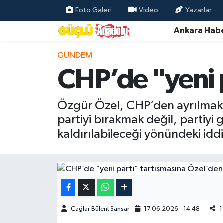
Foto Galeri
Video
Yazarlar
Ankara Habe
Özel Haber
GÜNDEM
Ankara Haberleri
CHP’de "yeni p
Resmi İlanlar
Özgür Özel, CHP’den ayrılmak g
Ekonomi
partiyi bırakmak değil, partiyi
kaldırılabileceği yönündeki iddia
Gündem
Asayiş
Dünya
Çağlar Bülent Sansar
17.06.2026 - 14:48
1
Magazin