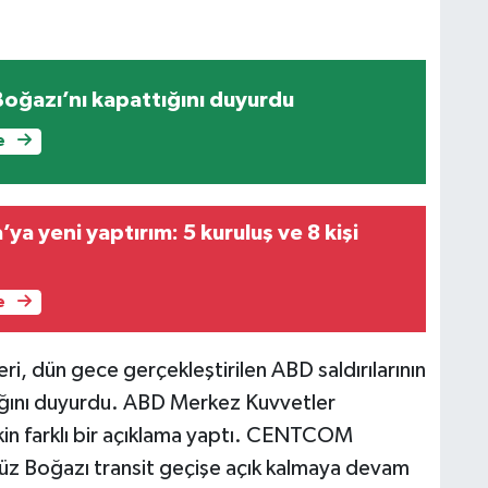
Boğazı’nı kapattığını duyurdu
e
a yeni yaptırım: 5 kuruluş ve 8 kişi
e
ri, dün gece gerçekleştirilen ABD saldırılarının
ığını duyurdu. ABD Merkez Kuvvetler
in farklı bir açıklama yaptı. CENTCOM
üz Boğazı transit geçişe açık kalmaya devam