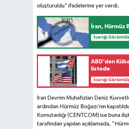
oluşturuldu" ifadelerine yer verdi.
Siyaset
İran, Hürmüz 
Teknoloji
İçeriği Görüntül
Televizyon
Yaşam-Çevre
ABD’den Küba’y
listede
İçeriği Görüntül
İran Devrim Muhafızları Deniz Kuvvetle
ardından Hürmüz Boğazı’nın kapatıld
Komutanlığı (CENTCOM) ise buna ilişk
tarafından yapılan açıklamada, "Hürm