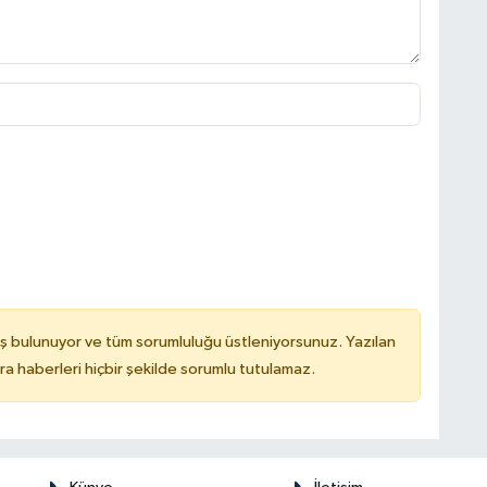
ş bulunuyor ve tüm sorumluluğu üstleniyorsunuz. Yazılan
 haberleri hiçbir şekilde sorumlu tutulamaz.