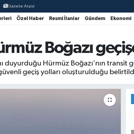
Gazete Arşivi
rleri
Özel Haber
Resmi İlanlar
Gündem
Ekonomi
müz Boğazı geçişe
ı duyurduğu Hürmüz Boğazı’nın transit geç
üvenli geçiş yolları oluşturulduğu belirtild