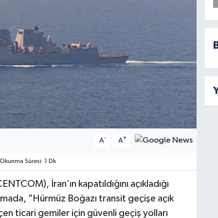
B
Y
-
+
A
A
Okunma Süresi: 1 Dk
NTCOM), İran’ın kapatıldığını açıkladığı
lamada, "Hürmüz Boğazı transit geçişe açık
ticari gemiler için güvenli geçiş yolları