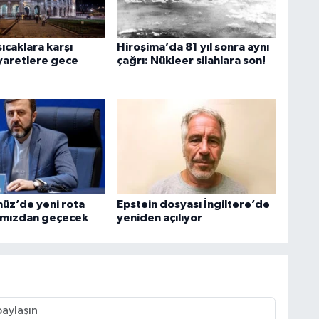
sıcaklara karşı
Hiroşima’da 81 yıl sonra aynı
iyaretlere gece
çağrı: Nükleer silahlara son!
müz’de yeni rota
Epstein dosyası İngiltere’de
ımızdan geçecek
yeniden açılıyor