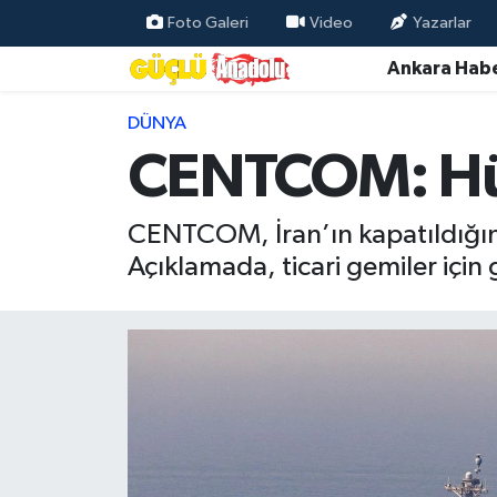
Foto Galeri
Video
Yazarlar
Ankara Habe
Özel Haber
DÜNYA
Ankara Haberleri
CENTCOM: Hür
Resmi İlanlar
CENTCOM, İran’ın kapatıldığın
Ekonomi
Açıklamada, ticari gemiler için g
Gündem
Asayiş
Dünya
Magazin