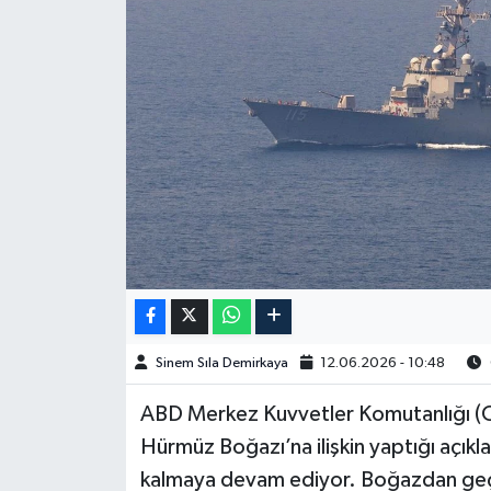
Spor
Burç Yorumları
Çocuk
Eğitim
Hava Durumu
Kadın
Sinem Sıla Demirkaya
12.06.2026 - 10:48
Kim kimdir?
ABD Merkez Kuvvetler Komutanlığı (CE
Kültür Sanat
Hürmüz Boğazı’na ilişkin yaptığı açık
kalmaya devam ediyor. Boğazdan geçen 
Sağlık