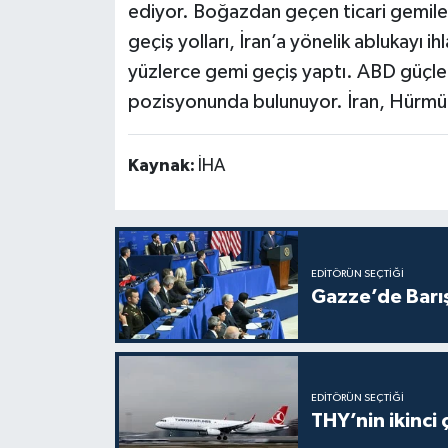
ediyor. Boğazdan geçen ticari gemiler 
geçiş yolları, İran’a yönelik ablukayı i
yüzlerce gemi geçiş yaptı. ABD güçleri,
pozisyonunda bulunuyor. İran, Hürmüz
Kaynak:
İHA
EDITÖRÜN SEÇTIĞI
Gazze’de Barış 
EDITÖRÜN SEÇTIĞI
THY’nin ikinci