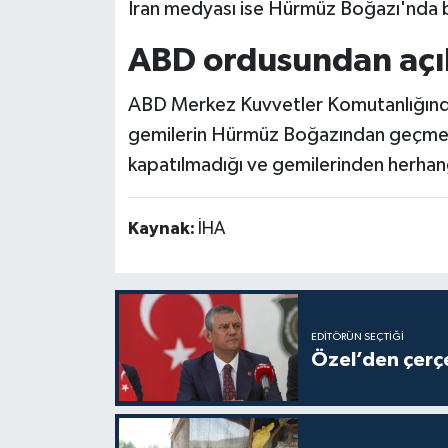
İran medyası ise Hürmüz Boğazı'nda bi
ABD ordusundan aç
ABD Merkez Kuvvetler Komutanlığında
gemilerin Hürmüz Boğazından geçmeye
kapatılmadığı ve gemilerinden herhangi
Kaynak:
İHA
EDITÖRÜN SEÇTIĞI
Özel’den çerçe