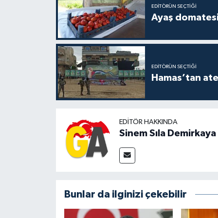
EDITÖRÜN SEÇTIĞI
Ayaş domatesi
EDITÖRÜN SEÇTIĞI
Hamas’tan ateş
EDITÖR HAKKINDA
Sinem Sıla Demirkaya
Bunlar da ilginizi çekebilir