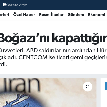
Gazete Arşivi
rleri
Özel Haber
Resmi İlanlar
Gündem
Ekonomi
Boğazı’nı kapattığı
uvvetleri, ABD saldırılarının ardından Hür
çıkladı. CENTCOM ise ticari gemi geçişle
di.