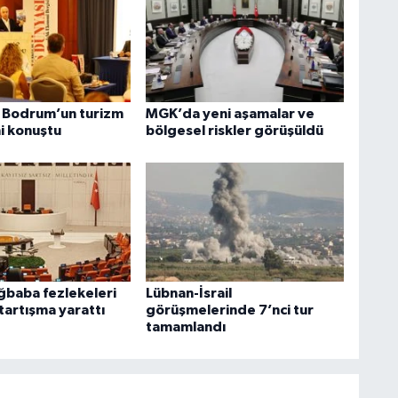
ı Bodrum’un turizm
MGK’da yeni aşamalar ve
i konuştu
bölgesel riskler görüşüldü
ğbaba fezlekeleri
Lübnan-İsrail
tartışma yarattı
görüşmelerinde 7’nci tur
tamamlandı