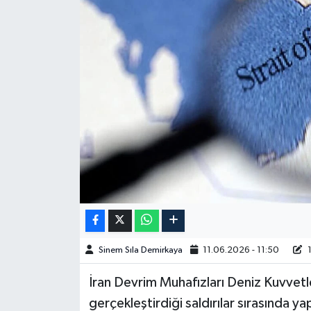
Spor
Burç Yorumları
Çocuk
Eğitim
Hava Durumu
Kadın
Kim kimdir?
Sinem Sıla Demirkaya
11.06.2026 - 11:50
1
Kültür Sanat
İran Devrim Muhafızları Deniz Kuvvet
gerçekleştirdiği saldırılar sırasında 
Sağlık