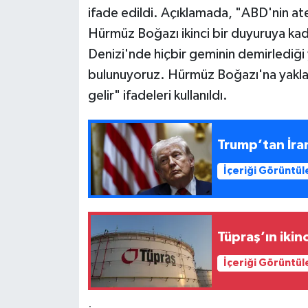
ifade edildi. Açıklamada, "ABD'nin ate
Siyaset
Hürmüz Boğazı ikinci bir duyuruya kad
Denizi'nde hiçbir geminin demirlediğ
Teknoloji
bulunuyoruz. Hürmüz Boğazı'na yaklaş
gelir" ifadeleri kullanıldı.
Televizyon
Yaşam-Çevre
Trump’tan İran
İçeriği Görüntül
Tüpraş’ın ikin
İçeriği Görüntül