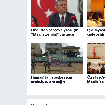
Özel’den çerçeve yasa için
İş dünyas
“Meclis zemini” vurgusu
geleceğin
Hamas’tan ateşkes için
Özel ve A
arabuluculara çağrı
Meclis’te 