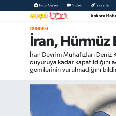
Foto Galeri
Video
Yazarlar
Ankara Habe
Özel Haber
GÜNDEM
Ankara Haberleri
İran, Hürmüz 
Resmi İlanlar
İran Devrim Muhafızları Deniz K
Ekonomi
duyuruya kadar kapatıldığını a
gemilerinin vurulmadığını bildir
Gündem
Asayiş
Dünya
Magazin