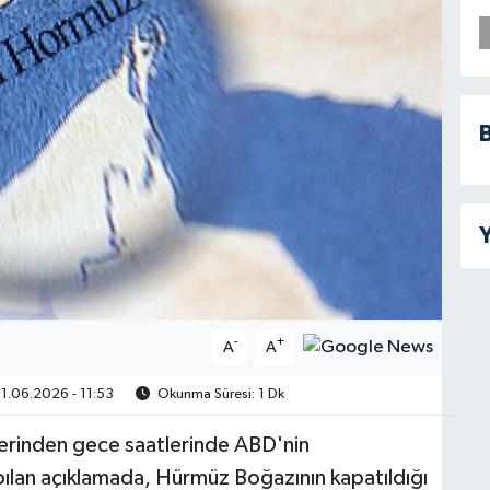
B
Y
-
+
A
A
1.06.2026 - 11:53
Okunma Süresi: 1 Dk
lerinden gece saatlerinde ABD'nin
yapılan açıklamada, Hürmüz Boğazının kapatıldığı