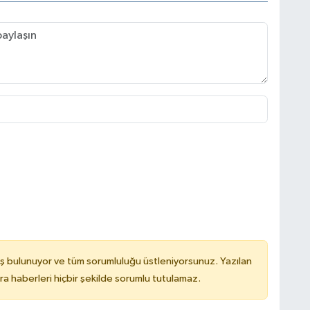
ş bulunuyor ve tüm sorumluluğu üstleniyorsunuz. Yazılan
 haberleri hiçbir şekilde sorumlu tutulamaz.