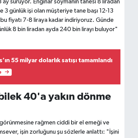
3 ay sürüyor. Enginar soymanın tanesi 8 liradan
e 3 günlük işi olan müşteriye tane başı 12-13
in bu fiyatı 7-8 liraya kadar indiriyoruz. Günde
lük 8 bin liradan ayda 240 bin lirayı buluyor"
s’ın 55 milyar dolarlık satışı tamamlandı
e
 bilek 40'a yakın dönme
 görünmesine rağmen ciddi bir el emeği ve
sever, işin zorluğunu şu sözlerle anlattı: "İşini