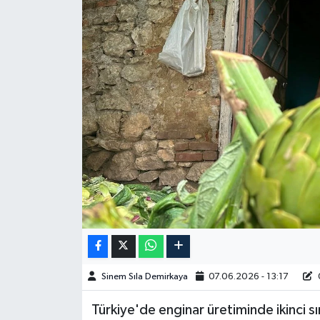
Spor
Burç Yorumları
Çocuk
Eğitim
Hava Durumu
Kadın
Kim kimdir?
Sinem Sıla Demirkaya
07.06.2026 - 13:17
Kültür Sanat
Türkiye'de enginar üretiminde ikinci 
Sağlık