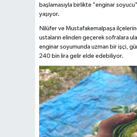
başlamasıyla birlikte "enginar soyucu"
yaşıyor.
Siyaset
Nilüfer ve Mustafakemalpaşa ilçelerind
Teknoloji
ustaların elinden geçerek sofralara ul
Televizyon
enginar soyumunda uzman bir işçi, gü
240 bin lira gelir elde edebiliyor.
Yaşam-Çevre