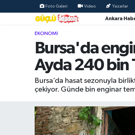
Foto Galeri
Video
Yazarlar
Ankara Habe
Özel Haber
EKONOMI
Ankara Haberleri
Bursa'da engin
Resmi İlanlar
Ayda 240 bin 
Ekonomi
Bursa’da hasat sezonuyla birli
Gündem
çekiyor. Günde bin enginar temiz
Asayiş
Dünya
Magazin