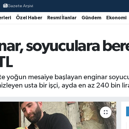
Gazete Arşivi
rleri
Özel Haber
Resmi İlanlar
Gündem
Ekonomi
ar, soyuculara bere
TL
kte yoğun mesaiye başlayan enginar soyucul
leyen usta bir işçi, ayda en az 240 bin lira