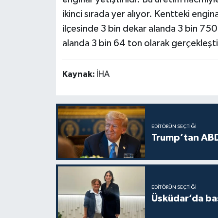
ikinci sırada yer alıyor. Kentteki eng
ilçesinde 3 bin dekar alanda 3 bin 750 
alanda 3 bin 64 ton olarak gerçekleştir
Kaynak:
İHA
EDITÖRÜN SEÇTIĞI
Trump’tan ABD
EDITÖRÜN SEÇTIĞI
Üsküdar’da baş