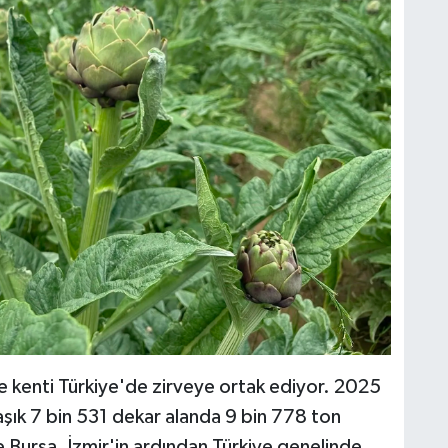
se kenti Türkiye'de zirveye ortak ediyor. 2025
laşık 7 bin 531 dekar alanda 9 bin 778 ton
e Bursa, İzmir'in ardından Türkiye genelinde