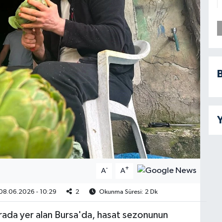
B
Y
-
+
A
A
08.06.2026 - 10:29
2
Okunma Süresi: 2 Dk
sırada yer alan Bursa'da, hasat sezonunun