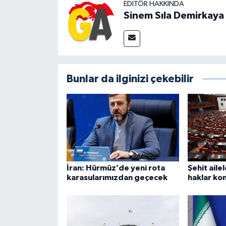
EDITÖR HAKKINDA
Sinem Sıla Demirkaya
Bunlar da ilginizi çekebilir
İran: Hürmüz’de yeni rota
Şehit aile
karasularımızdan geçecek
haklar ko