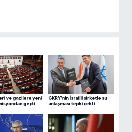
leri ve gazilere yeni
GKRY’nin İsrailli şirketle su
misyondan geçti
anlaşması tepki çekti