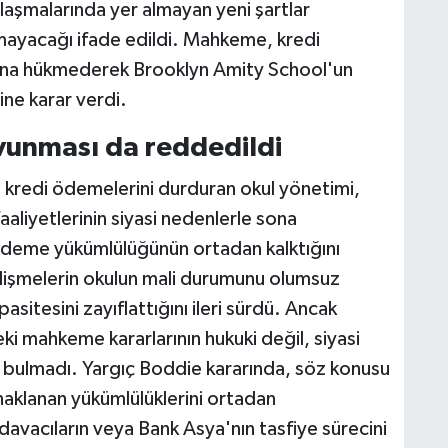
nlaşmalarında yer almayan yeni şartlar
ayacağı ifade edildi. Mahkeme, kredi
ğuna hükmederek Brooklyn Amity School'un
ine karar verdi.
avunması da reddedildi
 kredi ödemelerini durduran okul yönetimi,
aliyetlerinin siyasi nedenlerle sona
i ödeme yükümlülüğünün ortadan kalktığını
elişmelerin okulun mali durumunu olumsuz
asitesini zayıflattığını ileri sürdü. Ancak
i mahkeme kararlarının hukuki değil, siyasi
ci bulmadı. Yargıç Boddie kararında, söz konusu
aklanan yükümlülüklerini ortadan
 davacıların veya Bank Asya'nın tasfiye sürecini