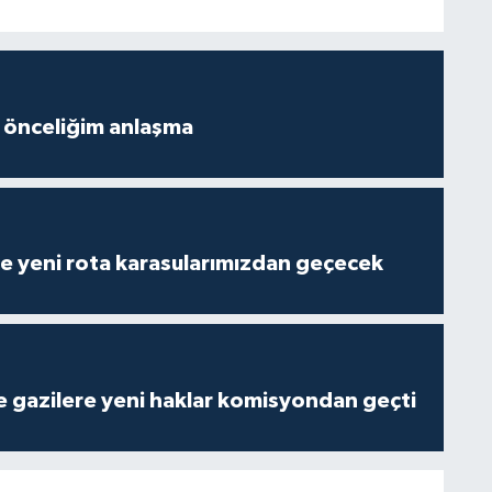
 önceliğim anlaşma
e yeni rota karasularımızdan geçecek
 ve gazilere yeni haklar komisyondan geçti