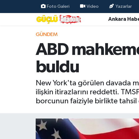
Foto Galeri
Video
Yazarlar
Ankara Habe
Özel Haber
GÜNDEM
Ankara Haberleri
ABD mahkemes
Resmi İlanlar
buldu
Ekonomi
New York'ta görülen davada ma
Gündem
ilişkin itirazlarını reddetti. T
borcunun faiziyle birlikte tahsi
Asayiş
Dünya
Magazin