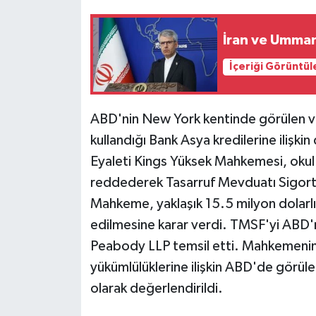
Siyaset
İran ve Umman
İçeriği Görüntül
Teknoloji
Televizyon
ABD'nin New York kentinde görülen ve
kullandığı Bank Asya kredilerine ilişk
Yaşam-Çevre
Eyaleti Kings Yüksek Mahkemesi, okul y
reddederek Tasarruf Mevduatı Sigorta
Mahkeme, yaklaşık 15.5 milyon dolarlık 
edilmesine karar verdi. TMSF'yi ABD'
Peabody LLP temsil etti. Mahkemenin k
yükümlülüklerine ilişkin ABD'de görüle
olarak değerlendirildi.