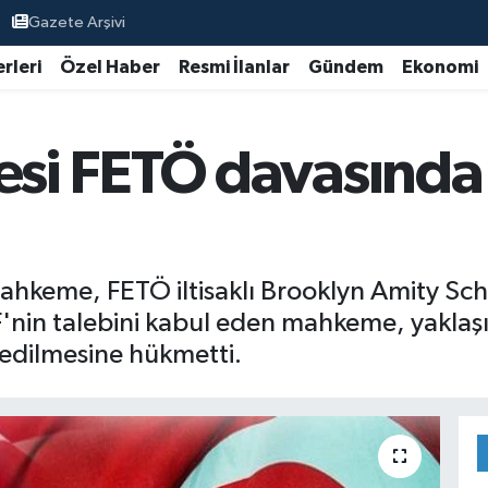
Gazete Arşivi
rleri
Özel Haber
Resmi İlanlar
Gündem
Ekonomi
i FETÖ davasında 
hkeme, FETÖ iltisaklı Brooklyn Amity Sch
MSF'nin talebini kabul eden mahkeme, yaklaş
l edilmesine hükmetti.