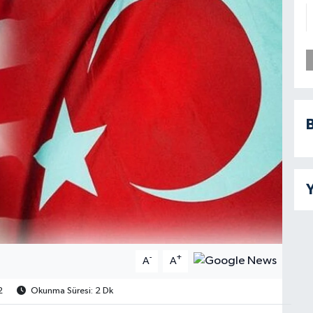
B
Y
-
+
A
A
2
Okunma Süresi: 2 Dk