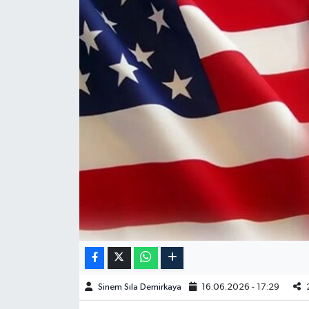
Spor
Burç Yorumları
Çocuk
Eğitim
Hava Durumu
Kadın
Kim kimdir?
Kültür Sanat
Sinem Sıla Demirkaya
16.06.2026 - 17:29
Sağlık