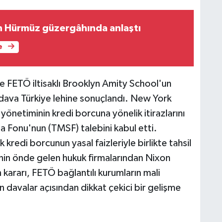
 Hürmüz güzergâhında anlaştı
e
 FETÖ iltisaklı Brooklyn Amity School'un
in dava Türkiye lehine sonuçlandı. New York
önetiminin kredi borcuna yönelik itirazlarını
 Fonu'nun (TMSF) talebini kabul etti.
kredi borcunun yasal faizleriyle birlikte tahsil
nin önde gelen hukuk firmalarından Nixon
ararı, FETÖ bağlantılı kurumların mali
n davalar açısından dikkat çekici bir gelişme