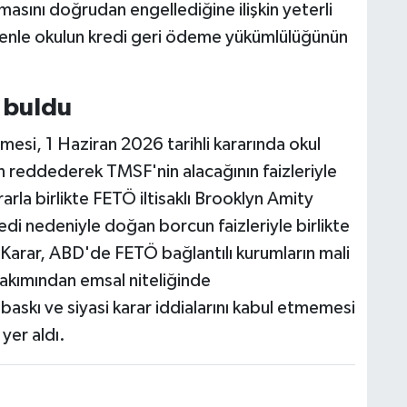
asını doğrudan engellediğine ilişkin yeterli
edenle okulun kredi geri ödeme yükümlülüğünün
 buldu
si, 1 Haziran 2026 tarihli kararında okul
 reddederek TMSF'nin alacağının faizleriyle
arla birlikte FETÖ iltisaklı Brooklyn Amity
di nedeniyle doğan borcun faizleriyle birlikte
Karar, ABD'de FETÖ bağlantılı kurumların mali
 bakımından emsal niteliğinde
baskı ve siyasi karar iddialarını kabul etmemesi
yer aldı.