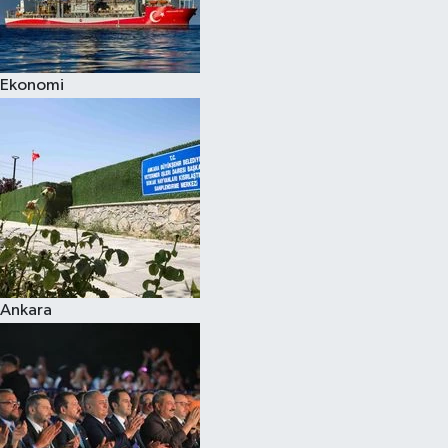
Spor
Ekonomi
Burç Yorumları
Çocuk
Eğitim
Hava Durumu
Kadın
Ankara
Kim kimdir?
Kültür Sanat
Sağlık