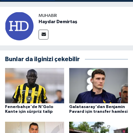
MUHABIR
Haydar Demirtaş
Bunlar da ilginizi çekebilir
Fenerbahçe'de N'Golo
Galatasaray'dan Benjamin
Kante için sürpriz talip
Pavard için transfer hamlesi