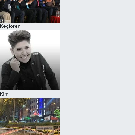
Siyaset
Keçiören
Teknoloji
Televizyon
Yaşam-Çevre
Kim