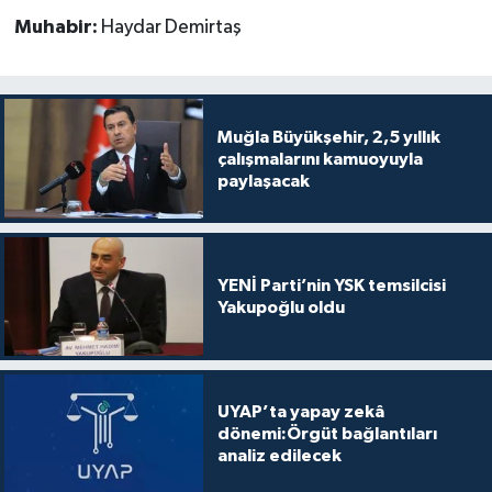
Muhabir:
Haydar Demirtaş
Muğla Büyükşehir, 2,5 yıllık
çalışmalarını kamuoyuyla
paylaşacak
YENİ Parti’nin YSK temsilcisi
Yakupoğlu oldu
UYAP’ta yapay zekâ
dönemi:Örgüt bağlantıları
analiz edilecek