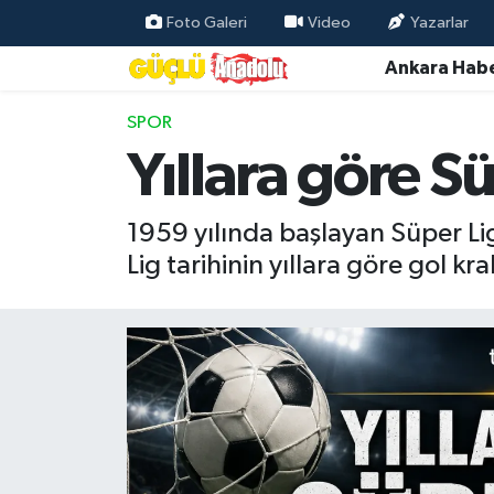
Foto Galeri
Video
Yazarlar
Ankara Habe
Özel Haber
SPOR
Ankara Haberleri
Yıllara göre Süp
Resmi İlanlar
1959 yılında başlayan Süper Lig
Ekonomi
Lig tarihinin yıllara göre gol kral
Gündem
Asayiş
Dünya
Magazin