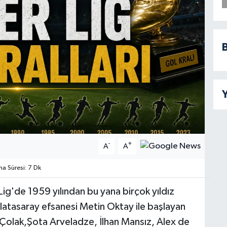
B
Y
-
+
A
A
 Süresi: 7 Dk
Lig'de 1959 yılından bu yana birçok yıldız
Galatasaray efsanesi Metin Oktay ile başlayan
nju Çolak,Şota Arveladze, İlhan Mansız, Alex de