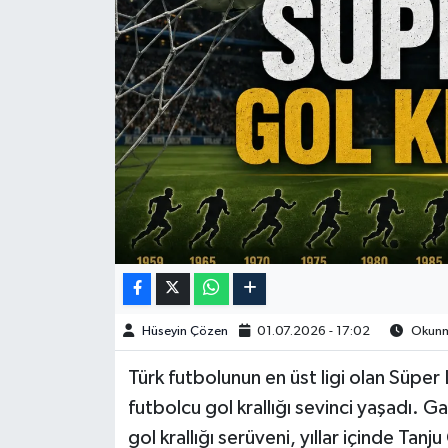
Spor
Burç Yorumları
Çocuk
Eğitim
Hava Durumu
Kadın
Hüseyin Çözen
01.07.2026 - 17:02
Okunma
Kim kimdir?
Türk futbolunun en üst ligi olan Süper 
Kültür Sanat
futbolcu gol krallığı sevinci yaşadı. 
gol krallığı serüveni, yıllar içinde Ta
Sağlık