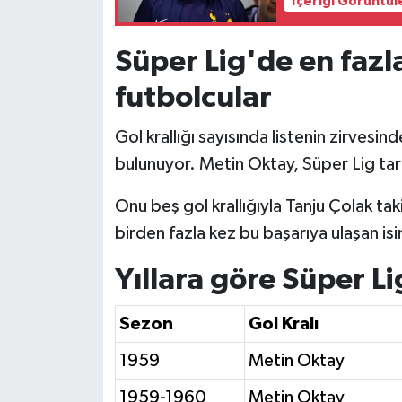
İçeriği Görüntül
Süper Lig'de en fazla
futbolcular
Gol krallığı sayısında listenin zirves
bulunuyor. Metin Oktay, Süper Lig tarih
Onu beş gol krallığıyla Tanju Çolak t
birden fazla kez bu başarıya ulaşan isi
Yıllara göre Süper Lig
Sezon
Gol Kralı
1959
Metin Oktay
1959-1960
Metin Oktay