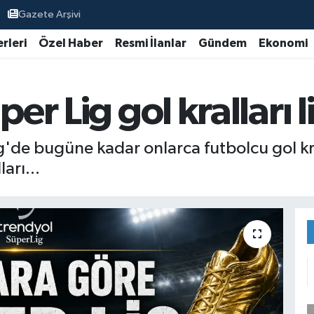
Gazete Arşivi
rleri
Özel Haber
Resmi İlanlar
Gündem
Ekonomi
er Lig gol kralları l
'de bugüne kadar onlarca futbolcu gol kral
ları...