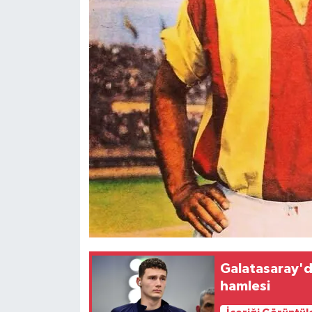
Galatasaray'd
hamlesi