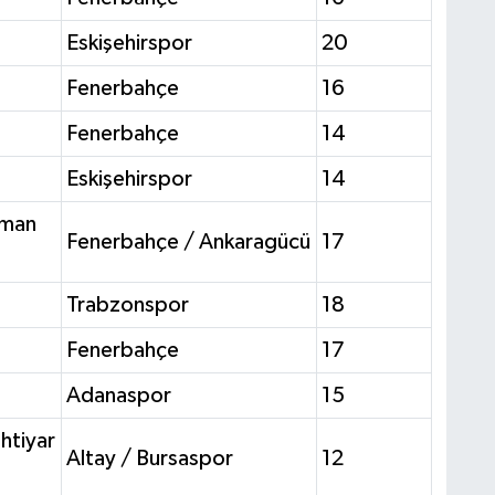
Eskişehirspor
20
Fenerbahçe
16
Fenerbahçe
14
Eskişehirspor
14
sman
Fenerbahçe / Ankaragücü
17
Trabzonspor
18
Fenerbahçe
17
Adanaspor
15
htiyar
Altay / Bursaspor
12