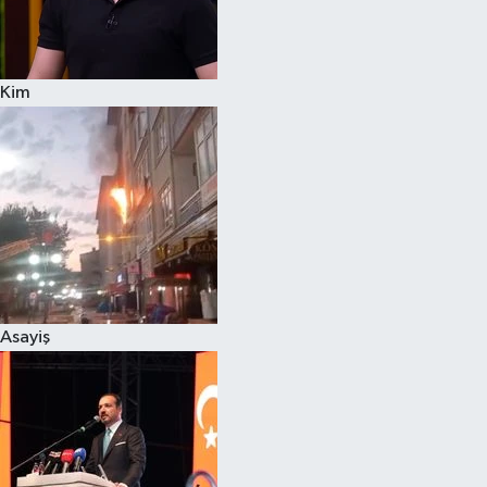
Spor
Kim
Burç Yorumları
Çocuk
Eğitim
Hava Durumu
Kadın
Asayiş
Kim kimdir?
Kültür Sanat
Sağlık