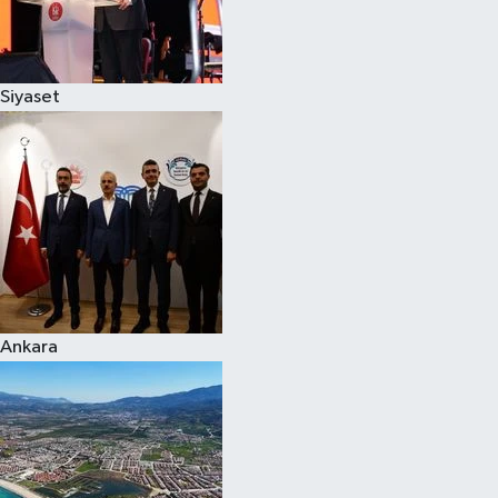
Siyaset
Siyaset
Teknoloji
Televizyon
Yaşam-Çevre
Ankara