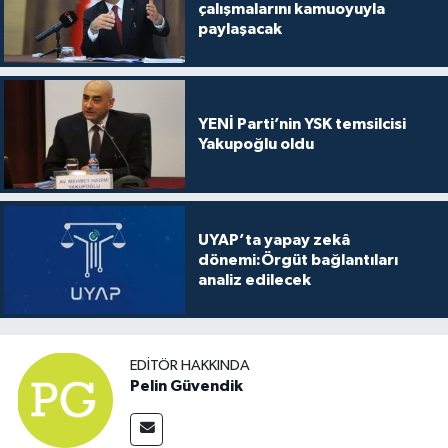
çalışmalarını kamuoyuyla
paylaşacak
YENİ Parti’nin YSK temsilcisi
Yakupoğlu oldu
UYAP’ta yapay zekâ
dönemi:Örgüt bağlantıları
analiz edilecek
EDITÖR HAKKINDA
Pelin Güvendik