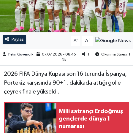
Paylaş
-
+
A
A
Pelin Güvendik
07.07.2026 - 08:45
1
Okunma Süresi: 1
Dk
2026 FIFA Dünya Kupası son 16 turunda İspanya,
Portekiz karşısında 90+1. dakikada attığı golle
çeyrek finale yükseldi.
Milli satrançı Erdoğmuş
gençlerde dünya 1
numarası