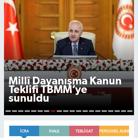
Millî Dayanışma Kanun
Teklifi TBMM’ye
sunuldu
8
1
2
3
4
5
6
7
9
10
11
12
13
14
15
16
17
18
19
20