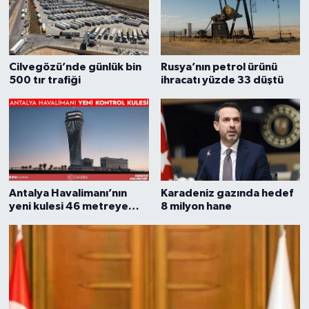
Cilvegözü’nde günlük bin
Rusya’nın petrol ürünü
500 tır trafiği
ihracatı yüzde 33 düştü
Antalya Havalimanı’nın
Karadeniz gazında hedef
yeni kulesi 46 metreye
8 milyon hane
ulaştı