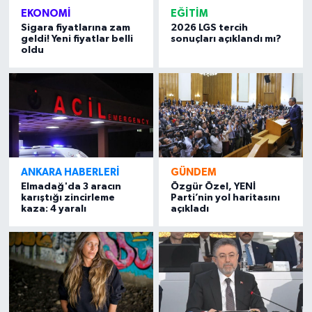
EKONOMI
EĞITIM
Sigara fiyatlarına zam
2026 LGS tercih
geldi! Yeni fiyatlar belli
sonuçları açıklandı mı?
oldu
ANKARA HABERLERI
GÜNDEM
Elmadağ'da 3 aracın
Özgür Özel, YENİ
karıştığı zincirleme
Parti’nin yol haritasını
kaza: 4 yaralı
açıkladı