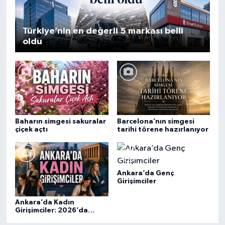
Türkiye’nin en değerli 5 markası belli
oldu
Baharın simgesi sakuralar
Barcelona’nın simgesi
çiçek açtı
tarihi törene hazırlanıyor
Ankara’da Genç
Girişimciler
Ankara’da Kadın
Girişimciler: 2026’da
Güçlenen Ekonomi