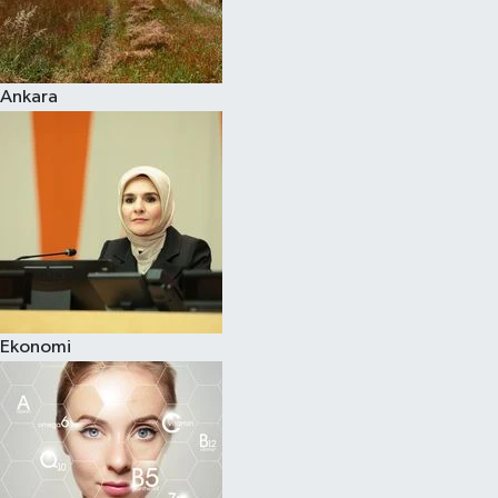
Siyaset
Ankara
Teknoloji
Televizyon
Yaşam-Çevre
Ekonomi