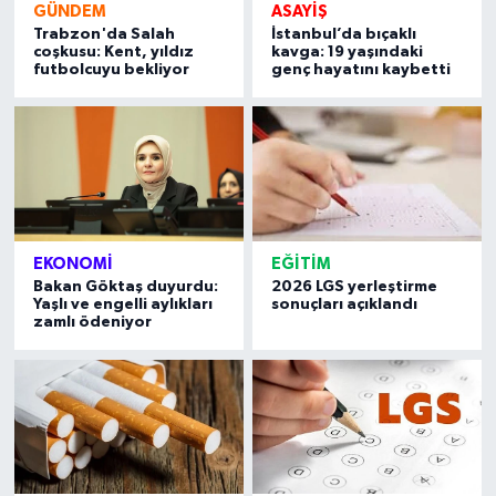
GÜNDEM
ASAYIŞ
Trabzon'da Salah
İstanbul’da bıçaklı
coşkusu: Kent, yıldız
kavga: 19 yaşındaki
futbolcuyu bekliyor
genç hayatını kaybetti
EKONOMI
EĞITIM
Bakan Göktaş duyurdu:
2026 LGS yerleştirme
Yaşlı ve engelli aylıkları
sonuçları açıklandı
zamlı ödeniyor