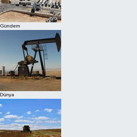
Spor
Gündem
Burç Yorumları
Çocuk
Eğitim
Hava Durumu
Kadın
Dünya
Kim kimdir?
Kültür Sanat
Sağlık