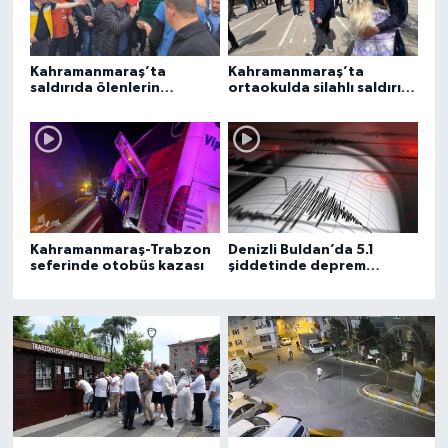
Kahramanmaraş’ta
Kahramanmaraş’ta
saldırıda ölenlerin
ortaokulda silahlı saldırı: 4
cenazeleri ailelerine
ölü, 20 yaralı
veriliyor
Kahramanmaraş-Trabzon
Denizli Buldan’da 5.1
seferinde otobüs kazası
şiddetinde deprem
meydana geldi