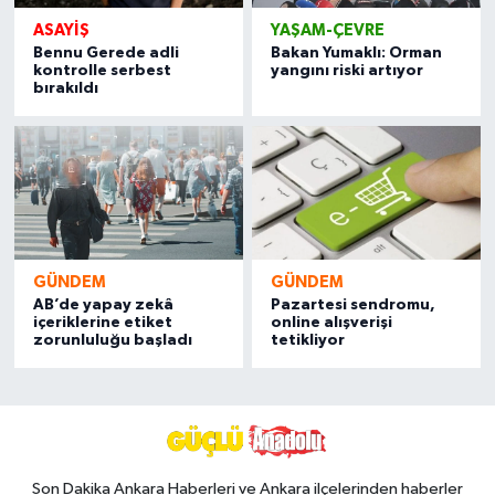
ASAYIŞ
YAŞAM-ÇEVRE
Bennu Gerede adli
Bakan Yumaklı: Orman
kontrolle serbest
yangını riski artıyor
bırakıldı
GÜNDEM
GÜNDEM
AB’de yapay zekâ
Pazartesi sendromu,
içeriklerine etiket
online alışverişi
zorunluluğu başladı
tetikliyor
Son Dakika Ankara Haberleri ve Ankara ilçelerinden haberler