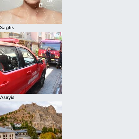
Sağlık
Asayiş