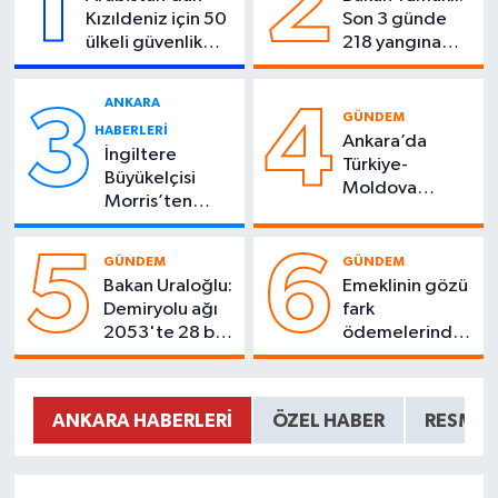
1
2
Kızıldeniz için 50
Son 3 günde
ülkeli güvenlik
218 yangına
planı
müdahale
edildi
ANKARA
3
4
GÜNDEM
HABERLERI
Ankara’da
İngiltere
Türkiye-
Büyükelçisi
Moldova
Morris’ten
savunma iş
Türkiye’ye veda
birliği zirvesi
mesajı
5
6
GÜNDEM
GÜNDEM
Bakan Uraloğlu:
Emeklinin gözü
Demiryolu ağı
fark
2053'te 28 bin
ödemelerinde:
500 kilometre
Tarih için geri
sayım başladı
ANKARA HABERLERI
ÖZEL HABER
RESMI İ