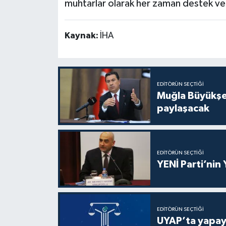
muhtarlar olarak her zaman destek ve
Kaynak:
İHA
EDITÖRÜN SEÇTIĞI
Muğla Büyükşeh
paylaşacak
EDITÖRÜN SEÇTIĞI
YENİ Parti’nin
EDITÖRÜN SEÇTIĞI
UYAP’ta yapay 