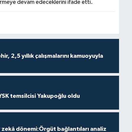
rmeye devam edeceklerini ifade etti.
ir, 2,5 yıllık çalışmalarını kamuoyuyla
 YSK temsilcisi Yakupoğlu oldu
zekâ dönemi:Örgüt bağlantıları analiz