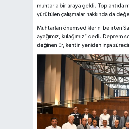
muhtarla bir araya geldi. Toplantıda mu
Siyaset
yürütülen çalışmalar hakkında da değ
Muhtarları önemsediklerini belirten Sa
Teknoloji
ayağımız, kulağımız" dedi. Deprem so
Televizyon
değinen Er, kentin yeniden inşa süreci
Yaşam-Çevre