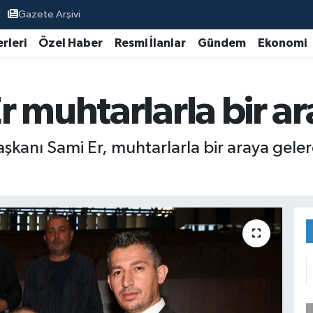
Gazete Arşivi
rleri
Özel Haber
Resmi İlanlar
Gündem
Ekonomi
 muhtarlarla bir ar
kanı Sami Er, muhtarlarla bir araya gelere