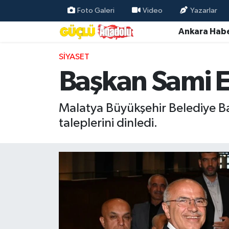
Foto Galeri
Video
Yazarlar
Ankara Habe
Özel Haber
SIYASET
Ankara Haberleri
Başkan Sami Er
Resmi İlanlar
Malatya Büyükşehir Belediye Baş
Ekonomi
taleplerini dinledi.
Gündem
Asayiş
Dünya
Magazin