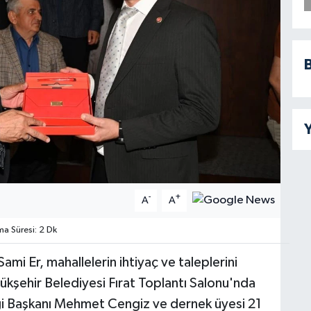
B
Y
-
+
A
A
 Süresi: 2 Dk
mi Er, mahallelerin ihtiyaç ve taleplerini
kşehir Belediyesi Fırat Toplantı Salonu'nda
i Başkanı Mehmet Cengiz ve dernek üyesi 21