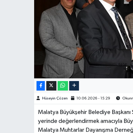
Spor
Burç Yorumları
Çocuk
Eğitim
Hava Durumu
Kadın
Hüseyin Çözen
10.06.2026 - 15:29
Okunma
Kim kimdir?
Malatya Büyükşehir Belediye Başkanı Sa
Kültür Sanat
yerinde değerlendirmek amacıyla Büyü
Malatya Muhtarlar Dayanışma Derneğ
Sağlık