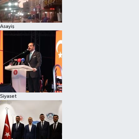
Spor
Asayiş
Burç Yorumları
Çocuk
Eğitim
Hava Durumu
Kadın
Siyaset
Kim kimdir?
Kültür Sanat
Sağlık