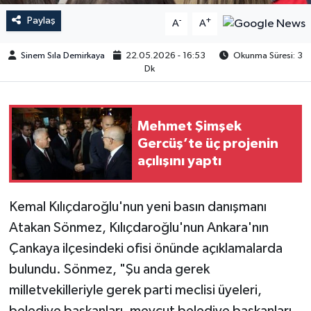
Paylaş
-
+
A
A
Sinem Sıla Demirkaya
22.05.2026 - 16:53
Okunma Süresi: 3
Dk
Mehmet Şimşek
Gercüş’te üç projenin
açılışını yaptı
Kemal Kılıçdaroğlu'nun yeni basın danışmanı
Atakan Sönmez, Kılıçdaroğlu'nun Ankara'nın
Çankaya ilçesindeki ofisi önünde açıklamalarda
bulundu. Sönmez, "Şu anda gerek
milletvekilleriyle gerek parti meclisi üyeleri,