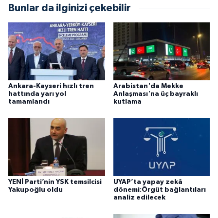
Bunlar da ilginizi çekebilir
Ankara-Kayseri hızlı tren
Arabistan'da Mekke
hattında yarı yol
Anlaşması'na üç bayraklı
tamamlandı
kutlama
YENİ Parti’nin YSK temsilcisi
UYAP’ta yapay zekâ
Yakupoğlu oldu
dönemi:Örgüt bağlantıları
analiz edilecek