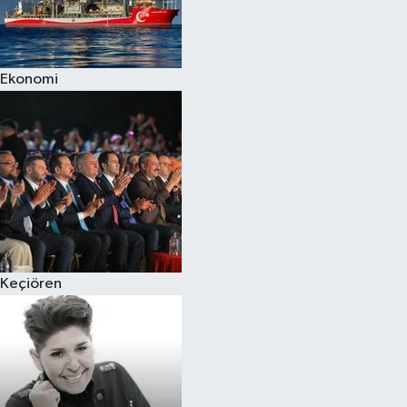
Siyaset
Ekonomi
Teknoloji
Televizyon
Yaşam-Çevre
Keçiören