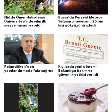
Niğde Ömer Halisdemir
Bursa’da Perseid Meteor
Üniversitesi’nde yılın ilk
Yağmuru heyecanı! 25 bin
meyve hasadı yapıldı
kişi gökyüzünü izledi
Palandöken'den
Kıyılarda yeni dönem!
yapılandırmada faiz çağrısı
Bakanlığa bakım ve
güvenlik yetkisi verildi