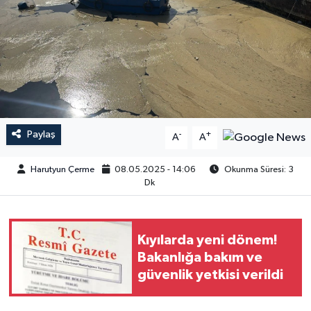
Paylaş
-
+
A
A
Harutyun Çerme
08.05.2025 - 14:06
Okunma Süresi: 3
Dk
Kıyılarda yeni dönem!
Bakanlığa bakım ve
güvenlik yetkisi verildi