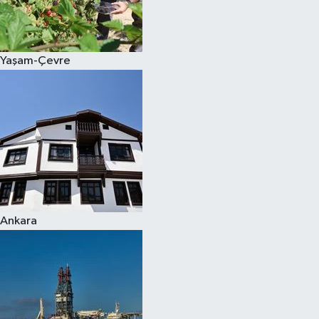
Spor
Yaşam-Çevre
Burç Yorumları
Çocuk
Eğitim
Hava Durumu
Kadın
Ankara
Kim kimdir?
Kültür Sanat
Sağlık