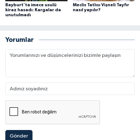
Bayburt’ta imece usulü
Meclis Tatlısı Vişneli Tayfır
kiraz hasadı: Kargalar da
nasıl yapılır?
unutulmadı
Yorumlar
Gönder