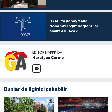
UYAP’ta yapay zekâ
dönemi:Örgüt bağlantıları
analiz edilecek
EDITÖR HAKKINDA
Harutyun Çerme
Bunlar da ilginizi çekebilir