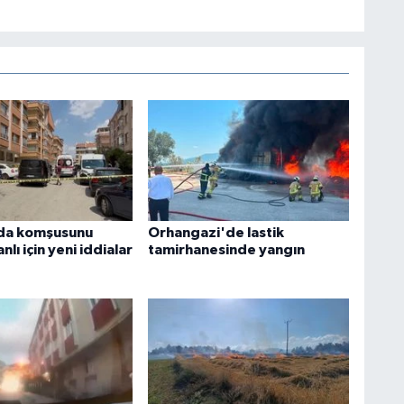
da komşusunu
Orhangazi'de lastik
nlı için yeni iddialar
tamirhanesinde yangın