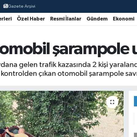
Gazete Arşivi
rleri
Özel Haber
Resmi İlanlar
Gündem
Ekonomi
tomobil şarampole u
eydana gelen trafik kazasında 2 kişi yaralan
 kontrolden çıkan otomobil şarampole sav