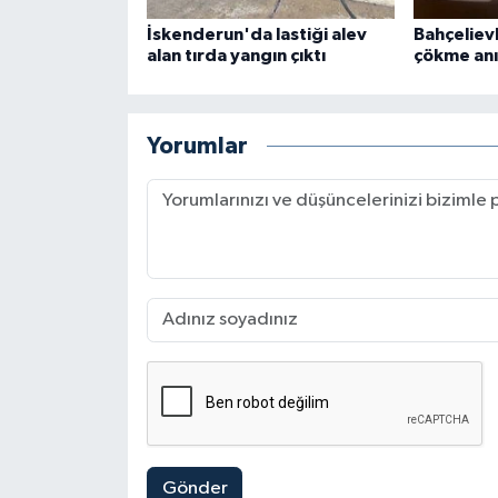
İskenderun'da lastiği alev
Bahçeliev
alan tırda yangın çıktı
çökme anı
Yorumlar
Gönder