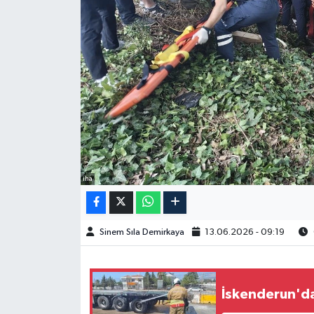
Spor
Burç Yorumları
Çocuk
Eğitim
Hava Durumu
iha
Kadın
Sinem Sıla Demirkaya
13.06.2026 - 09:19
Kim kimdir?
Kültür Sanat
İskenderun'da 
Sağlık