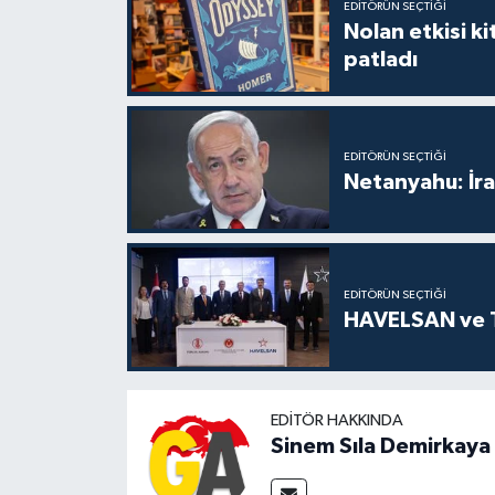
EDITÖRÜN SEÇTIĞI
Nolan etkisi ki
patladı
EDITÖRÜN SEÇTIĞI
Netanyahu: İra
EDITÖRÜN SEÇTIĞI
HAVELSAN ve TD
EDITÖR HAKKINDA
Sinem Sıla Demirkaya