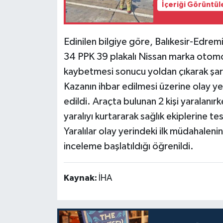
İçeriği Görüntül
Siyaset
Edinilen bilgiye göre, Balıkesir-Edre
Teknoloji
34 PPK 39 plakalı Nissan marka otomob
kaybetmesi sonucu yoldan çıkarak şa
Televizyon
Kazanın ihbar edilmesi üzerine olay yer
Yaşam-Çevre
edildi. Araçta bulunan 2 kişi yaralanırke
yaralıyı kurtararak sağlık ekiplerine tes
Yaralılar olay yerindeki ilk müdahalenin
inceleme başlatıldığı öğrenildi.
Kaynak:
İHA