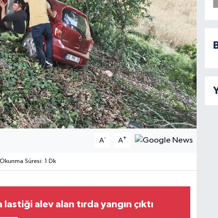
B
Y
-
+
A
A
Okunma Süresi: 1 Dk
lastiği alev alan tırda yangın çıktı