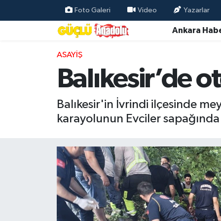
Foto Galeri
Video
Yazarlar
Ankara Habe
Özel Haber
ASAYIŞ
Ankara Haberleri
Balıkesir’de o
Resmi İlanlar
Balıkesir'in İvrindi ilçesinde m
Ekonomi
karayolunun Evciler sapağında
Gündem
Asayiş
Dünya
Magazin