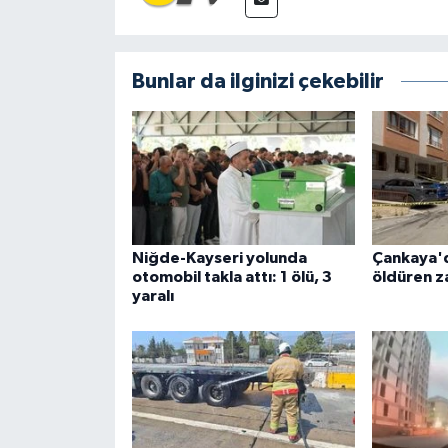
Bunlar da ilginizi çekebilir
Niğde-Kayseri yolunda
Çankaya'
otomobil takla attı: 1 ölü, 3
öldüren za
yaralı