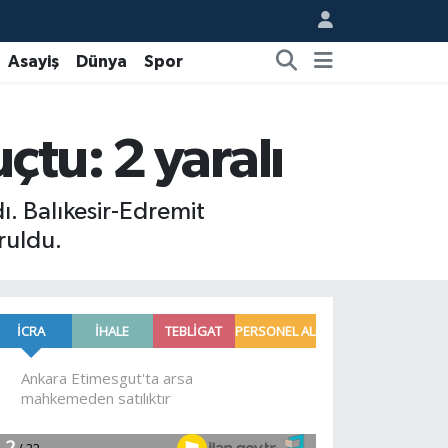
Asayiş
Dünya
Spor
çtu: 2 yaralı
dı. Balıkesir-Edremit
ruldu.