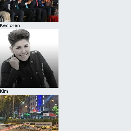
Siyaset
Keçiören
Teknoloji
Televizyon
Yaşam-Çevre
Kim