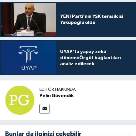
YENİ Parti’nin YSK temsilcisi
Yakupoğlu oldu
UYAP’ta yapay zekâ
dönemi:Örgüt bağlantıları
analiz edilecek
EDITÖR HAKKINDA
Pelin Güvendik
Bunlar da ilginizi çekebilir