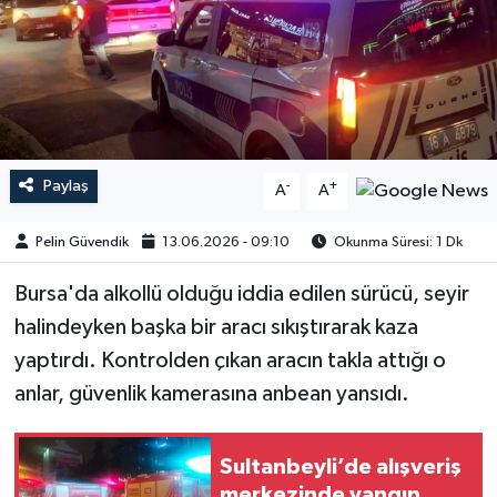
Paylaş
-
+
A
A
Pelin Güvendik
13.06.2026 - 09:10
Okunma Süresi: 1 Dk
Bursa'da alkollü olduğu iddia edilen sürücü, seyir
halindeyken başka bir aracı sıkıştırarak kaza
yaptırdı. Kontrolden çıkan aracın takla attığı o
anlar, güvenlik kamerasına anbean yansıdı.
Sultanbeyli’de alışveriş
merkezinde yangın