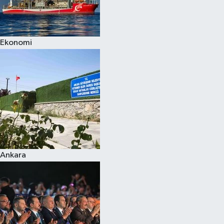
Spor
Ekonomi
Burç Yorumları
Çocuk
Eğitim
Hava Durumu
Kadın
Ankara
Kim kimdir?
Kültür Sanat
Sağlık