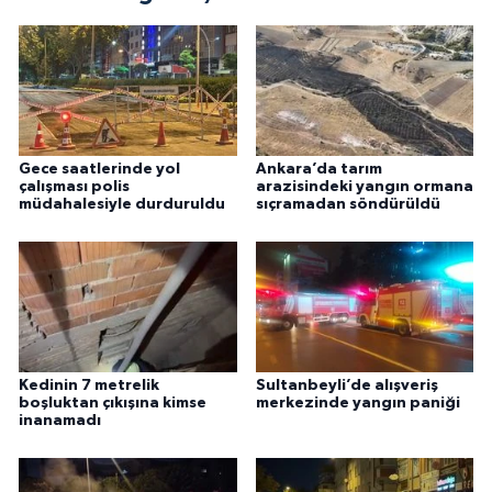
Gece saatlerinde yol
Ankara’da tarım
çalışması polis
arazisindeki yangın ormana
müdahalesiyle durduruldu
sıçramadan söndürüldü
Kedinin 7 metrelik
Sultanbeyli’de alışveriş
boşluktan çıkışına kimse
merkezinde yangın paniği
inanamadı