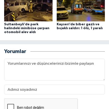
Sultanbeyli’de park
Kayseri’de biber gazlı ve
halindeki minibüse çarpan
bıçaklı saldırı: 1 ölü, 1 yaralı
otomobil alev aldı
Yorumlar