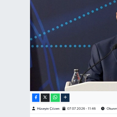
Spor
Burç Yorumları
Çocuk
Eğitim
Hava Durumu
Kadın
Kim kimdir?
Kültür Sanat
Hüseyin Çözen
07.07.2026 - 11:46
Okunma
Sağlık