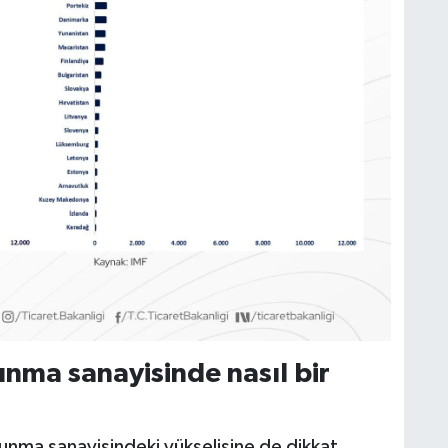
nma sanayisinde nasıl bir
vunma sanayisindeki yükselişine de dikkat