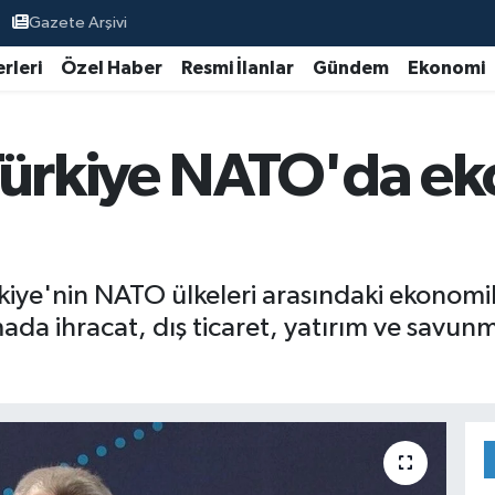
Gazete Arşivi
rleri
Özel Haber
Resmi İlanlar
Gündem
Ekonomi
Türkiye NATO'da ek
iye'nin NATO ülkeleri arasındaki ekonomik 
amada ihracat, dış ticaret, yatırım ve savu