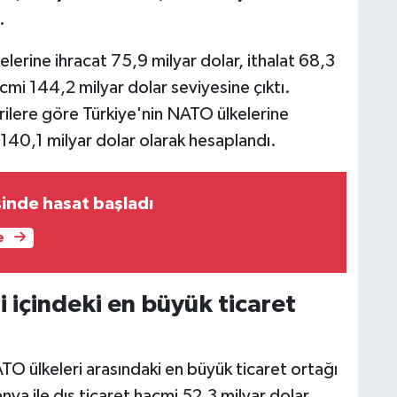
.
kelerine ihracat 75,9 milyar dolar, ithalat 68,3
cmi 144,2 milyar dolar seviyesine çıktı.
 verilere göre Türkiye'nin NATO ülkelerine
e 140,1 milyar dolar olarak hesaplandı.
inde hasat başladı
e
i içindeki en büyük ticaret
ATO ülkeleri arasındaki en büyük ticaret ortağı
nya ile dış ticaret hacmi 52,3 milyar dolar