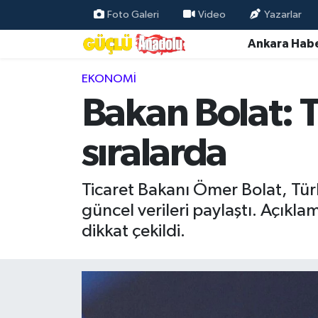
Foto Galeri
Video
Yazarlar
Ankara Habe
Özel Haber
EKONOMI
Ankara Haberleri
Bakan Bolat: 
Resmi İlanlar
sıralarda
Ekonomi
Ticaret Bakanı Ömer Bolat, Türk
Gündem
güncel verileri paylaştı. Açıkl
dikkat çekildi.
Asayiş
Dünya
Magazin