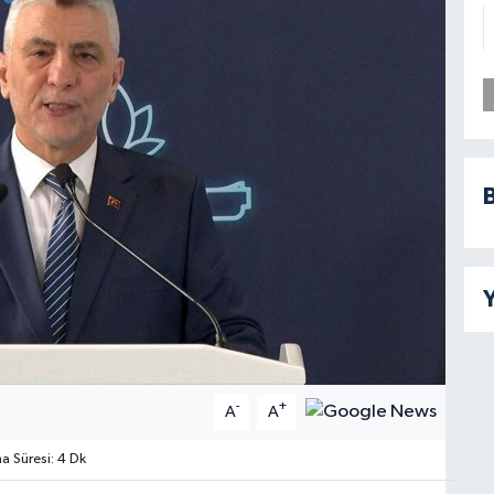
B
Y
-
+
A
A
 Süresi: 4 Dk