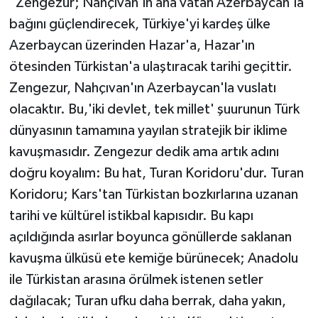
"Zengezur; Nahçıvan'ın ana vatan Azerbaycan'la
bağını güçlendirecek, Türkiye'yi kardeş ülke
Azerbaycan üzerinden Hazar'a, Hazar'ın
ötesinden Türkistan'a ulaştıracak tarihi geçittir.
Zengezur, Nahçıvan'ın Azerbaycan'la vuslatı
olacaktır. Bu,'iki devlet, tek millet' şuurunun Türk
dünyasının tamamına yayılan stratejik bir iklime
kavuşmasıdır. Zengezur dedik ama artık adını
doğru koyalım: Bu hat, Turan Koridoru'dur. Turan
Koridoru; Kars'tan Türkistan bozkırlarına uzanan
tarihi ve kültürel istikbal kapısıdır. Bu kapı
açıldığında asırlar boyunca gönüllerde saklanan
kavuşma ülküsü ete kemiğe bürünecek; Anadolu
ile Türkistan arasına örülmek istenen setler
dağılacak; Turan ufku daha berrak, daha yakın,