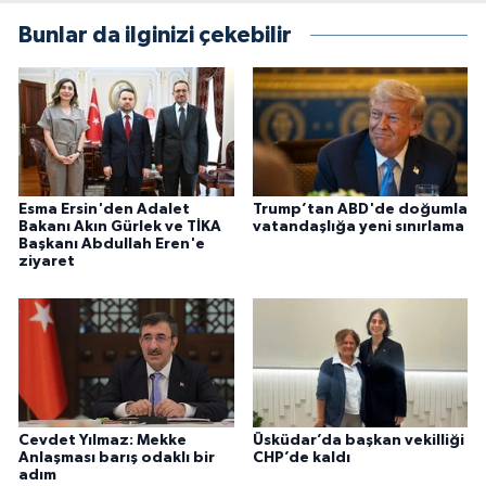
Bunlar da ilginizi çekebilir
Esma Ersin'den Adalet
Trump’tan ABD'de doğumla
Bakanı Akın Gürlek ve TİKA
vatandaşlığa yeni sınırlama
Başkanı Abdullah Eren'e
ziyaret
Cevdet Yılmaz: Mekke
Üsküdar’da başkan vekilliği
Anlaşması barış odaklı bir
CHP’de kaldı
adım