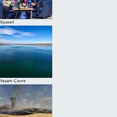
Spor
Siyaset
Burç Yorumları
Çocuk
Eğitim
Hava Durumu
Kadın
Yaşam-Çevre
Kim kimdir?
Kültür Sanat
Sağlık