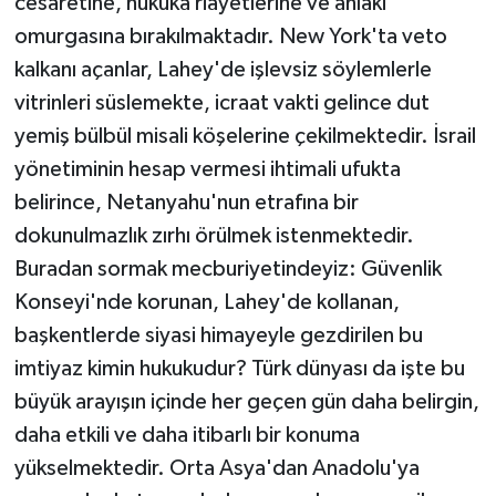
cesaretine, hukuka riayetlerine ve ahlaki
omurgasına bırakılmaktadır. New York'ta veto
kalkanı açanlar, Lahey'de işlevsiz söylemlerle
vitrinleri süslemekte, icraat vakti gelince dut
yemiş bülbül misali köşelerine çekilmektedir. İsrail
yönetiminin hesap vermesi ihtimali ufukta
belirince, Netanyahu'nun etrafına bir
dokunulmazlık zırhı örülmek istenmektedir.
Buradan sormak mecburiyetindeyiz: Güvenlik
Konseyi'nde korunan, Lahey'de kollanan,
başkentlerde siyasi himayeyle gezdirilen bu
imtiyaz kimin hukukudur? Türk dünyası da işte bu
büyük arayışın içinde her geçen gün daha belirgin,
daha etkili ve daha itibarlı bir konuma
yükselmektedir. Orta Asya'dan Anadolu'ya