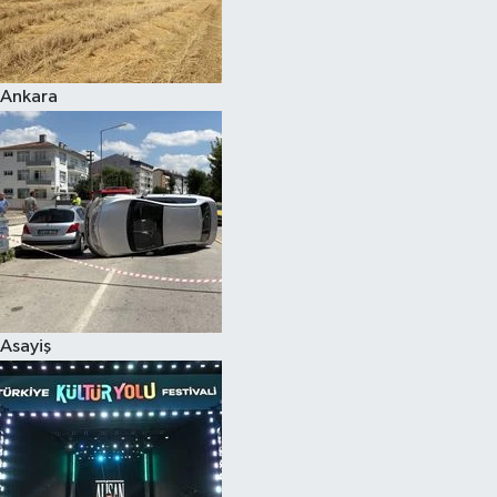
Siyaset
Ankara
Teknoloji
Televizyon
Yaşam-Çevre
Asayiş