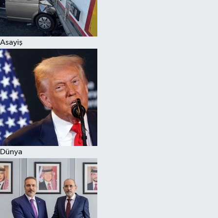
Siyaset
Asayiş
Teknoloji
Televizyon
Yaşam-Çevre
Dünya