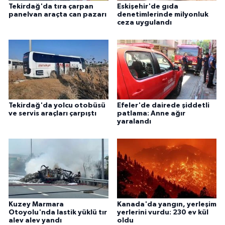
Tekirdağ'da tıra çarpan
Eskişehir'de gıda
panelvan araçta can pazarı
denetimlerinde milyonluk
ceza uygulandı
Tekirdağ'da yolcu otobüsü
Efeler'de dairede şiddetli
ve servis araçları çarpıştı
patlama: Anne ağır
yaralandı
Kuzey Marmara
Kanada'da yangın, yerleşim
Otoyolu'nda lastik yüklü tır
yerlerini vurdu: 230 ev kül
alev alev yandı
oldu