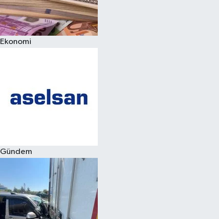
Spor
Ekonomi
Burç Yorumları
Çocuk
Eğitim
Hava Durumu
Kadın
Gündem
Kim kimdir?
Kültür Sanat
Sağlık