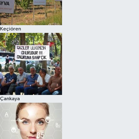
Keçiören
Çankaya