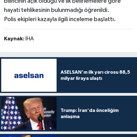
bilincinin açık olduğu ve ilk belirlemelere göre
hayati tehlikesinin bulunmadığı öğrenildi.
Polis ekipleri kazayla ilgili inceleme başlattı.
Kaynak:
İHA
ASELSAN’ın ilk yarı cirosu 88,5
milyar liraya ulaştı
Trump: İran'da önceliğim
anlaşma