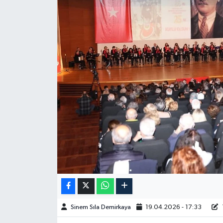
Spor
Burç Yorumları
Çocuk
Eğitim
Hava Durumu
Kadın
Kim kimdir?
Kültür Sanat
Sinem Sıla Demirkaya
19.04.2026 - 17:33
Sağlık