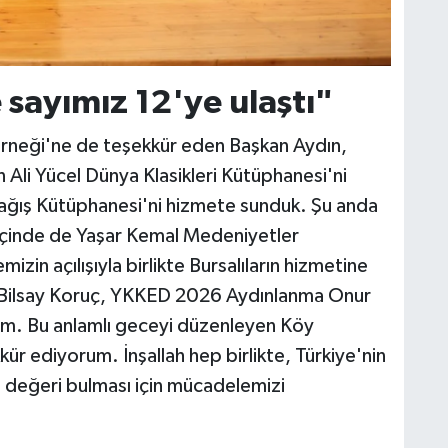
sayımız 12'ye ulaştı"
rneği'ne de teşekkür eden Başkan Aydın,
 Ali Yücel Dünya Klasikleri Kütüphanesi'ni
Bağış Kütüphanesi'ni hizmete sunduk. Şu anda
y içinde de Yaşar Kemal Medeniyetler
zin açılışıyla birlikte Bursalıların hizmetine
. Bilsay Koruç, YKKED 2026 Aydınlanma Onur
rum. Bu anlamlı geceyi düzenleyen Köy
ür ediyorum. İnşallah hep birlikte, Türkiye'nin
i değeri bulması için mücadelemizi