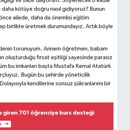
ğlığı ve sabır diliyorum. Söylenecek o kadar
ve daha kötüye doğru nasıl gidiyoruz? Bunun
nce ailede, daha da önemlisi eğitim
ep birlikte üretmek durumundayız. Artık böyle
dedenin torunuyum. Annem öğretmen, babam
n oluşturduğu fırsat eşitliği sayesinde parasız
Tüm bu imkanları başta Mustafa Kemal Atatürk
rçluyuz. Bugün bu şehirde yöneticilik
Dolayısıyla kendilerine sonsuz şükranlarımı bir
ne giren 701 öğrenciye burs desteği
e