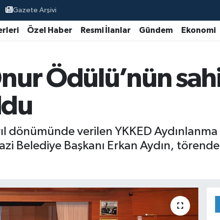
Gazete Arşivi
rleri
Özel Haber
Resmi İlanlar
Gündem
Ekonomi
ur Ödülü’nün sahib
ldu
ş yıl dönümünde verilen YKKED Aydınlanma 
zi Belediye Başkanı Erkan Aydın, törende