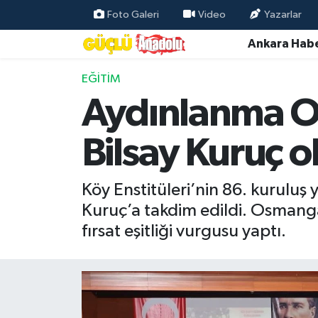
Foto Galeri
Video
Yazarlar
Ankara Habe
Özel Haber
EĞITIM
Ankara Haberleri
Aydınlanma On
Resmi İlanlar
Bilsay Kuruç o
Ekonomi
Köy Enstitüleri’nin 86. kurulu
Gündem
Kuruç’a takdim edildi. Osmanga
fırsat eşitliği vurgusu yaptı.
Asayiş
Dünya
Magazin