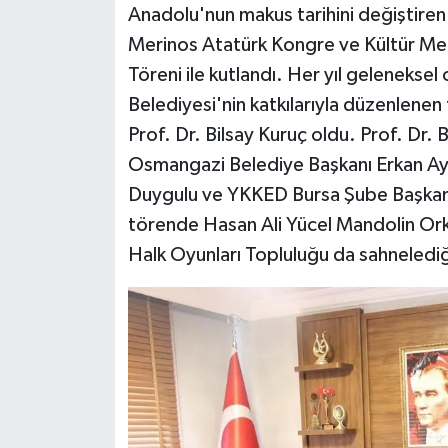
Anadolu'nun makus tarihini değiştiren 
Merinos Atatürk Kongre ve Kültür M
Siyaset
Töreni ile kutlandı. Her yıl geleneksel
Teknoloji
Belediyesi'nin katkılarıyla düzenlene
Prof. Dr. Bilsay Kuruç oldu. Prof. Dr.
Televizyon
Osmangazi Belediye Başkanı Erkan Ay
Duygulu ve YKKED Bursa Şube Başkanı 
Yaşam-Çevre
törende Hasan Ali Yücel Mandolin Ork
Halk Oyunları Topluluğu da sahnelediğ