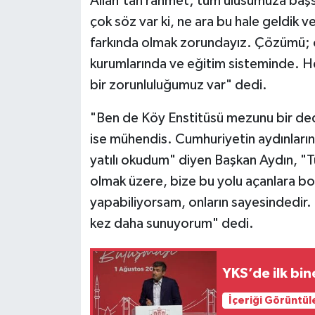
Allah'tan rahmet; tüm ulusumuza başsa
çok söz var ki, ne ara bu hale geldik 
farkında olmak zorundayız. Çözümü; ö
kurumlarında ve eğitim sisteminde. H
bir zorunluluğumuz var" dedi.
"Ben de Köy Enstitüsü mezunu bir 
ise mühendis. Cumhuriyetin aydınlarını
yatılı okudum" diyen Başkan Aydın, "
olmak üzere, bize bu yolu açanlara bo
yapabiliyorsam, onların sayesindedir. 
kez daha sunuyorum" dedi.
YKS’de ilk bi
İçeriği Görüntül