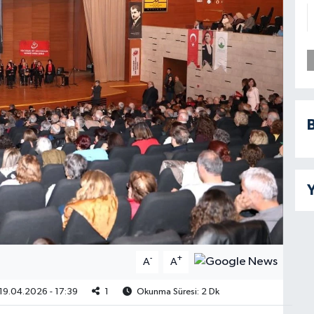
B
Y
-
+
A
A
19.04.2026 - 17:39
1
Okunma Süresi: 2 Dk