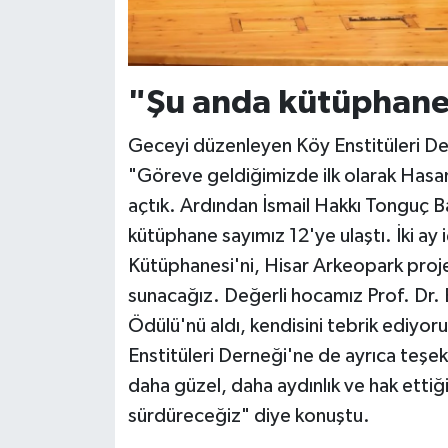
"Şu anda kütüphane 
Geceyi düzenleyen Köy Enstitüleri De
"Göreve geldiğimizde ilk olarak Hasan
açtık. Ardından İsmail Hakkı Tonguç 
kütüphane sayımız 12'ye ulaştı. İki a
Kütüphanesi'ni, Hisar Arkeopark projemi
sunacağız. Değerli hocamız Prof. Dr
Ödülü'nü aldı, kendisini tebrik ediyo
Enstitüleri Derneği'ne de ayrıca teşekk
daha güzel, daha aydınlık ve hak ettiğ
sürdüreceğiz" diye konuştu.