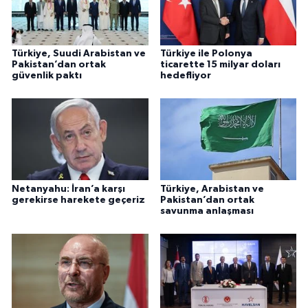
Türkiye, Suudi Arabistan ve
Türkiye ile Polonya
Pakistan’dan ortak
ticarette 15 milyar doları
güvenlik paktı
hedefliyor
Netanyahu: İran’a karşı
Türkiye, Arabistan ve
gerekirse harekete geçeriz
Pakistan’dan ortak
savunma anlaşması