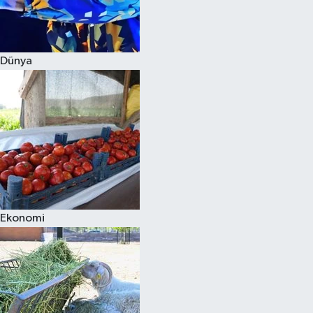
Siyaset
Dünya
Teknoloji
Televizyon
Yaşam-Çevre
Ekonomi