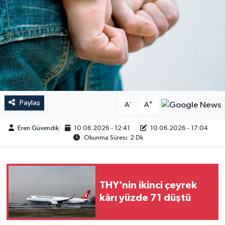
Paylaş
-
+
A
A
Eren Güvendik
10.06.2026 - 12:41
10.06.2026 - 17:04
Okunma Süresi: 2 Dk
THY’nin ikinci çeyrek
kârı yüzde 71 düştü