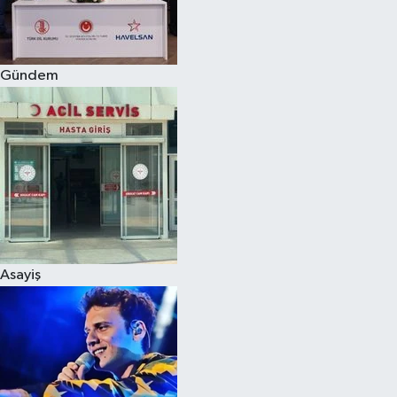
Spor
Gündem
Burç Yorumları
Çocuk
Eğitim
Hava Durumu
Kadın
Asayiş
Kim kimdir?
Kültür Sanat
Sağlık