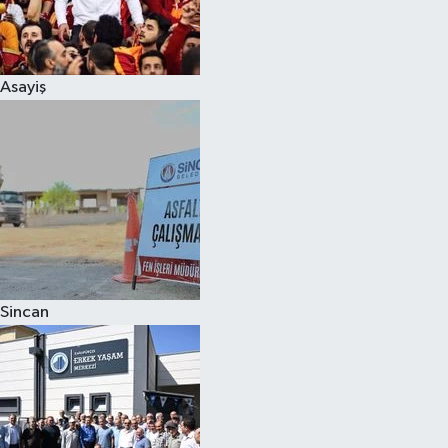
Siyaset
Asayiş
Teknoloji
Televizyon
Yaşam-Çevre
Sincan