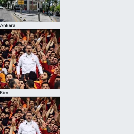
Spor
Ankara
Burç Yorumları
Çocuk
Eğitim
Hava Durumu
Kadın
Kim
Kim kimdir?
Kültür Sanat
Sağlık