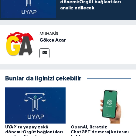
dönemi:Örgüt bağlantıları
analiz edilecek
MUHABIR
Gökçe Acar
Bunlar da ilginizi çekebilir
UYAP’ta yapay zekâ
OpenAI, ücretsiz
dönemi:Örgüt bağlantıları
ChatGPT’de mesaj kotasını