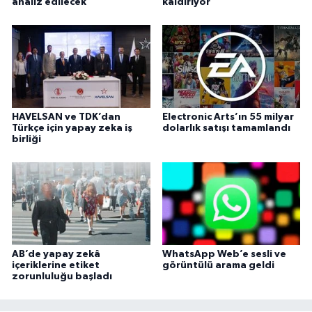
analiz edilecek
kaldırıyor
HAVELSAN ve TDK’dan
Electronic Arts’ın 55 milyar
Türkçe için yapay zeka iş
dolarlık satışı tamamlandı
birliği
AB’de yapay zekâ
WhatsApp Web’e sesli ve
içeriklerine etiket
görüntülü arama geldi
zorunluluğu başladı